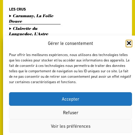
LES CRUS
Caramany, La Folie
Douce
Clairette du
Languedoc, L'Astre
Divin
Gérer le consentement
Haute Vallée de l'Orb,
L'Or Bohème
Pour offrir les meilleures expériences, nous utilisons des technologies telles
Pézenas, Entre Amis
que les cookies pour stocker et/ou accéder aux informations des appareils. Le
fait de consentir à ces technologies nous permettra de traiter des données
Saint Chinian, Le
telles que le comportement de navigation ou les ID uniques sur ce site. Le fait
Saint Festin White
de ne pas consentir ou de retirer son consentement peut avoir un effet négatif
Terrasses du Larzac,
sur certaines caractéristiques et fonctions.
L'Art du Vers
Terrasses du Larzac,
La Délicate Envie
Accepter
Refuser
Voir les préférences