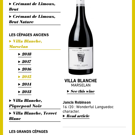
Crémant de Limoux,
Brut
Crémant de Limoux,
Brut Nature
LES CÉPAGES ANCIENS
Villa Blanche,
Marselan
2018
2017
2016
2015
VILLA BLANCHE
2014
MARSELAN
See this wine
2013
Villa Blanche,
Jancis Robinson
Piquepoul Noir
16 /20 : Wonderful Languedoc
character.
Villa Blanche, Terret
Read article
Blanc
LES GRANDS CÉPAGES