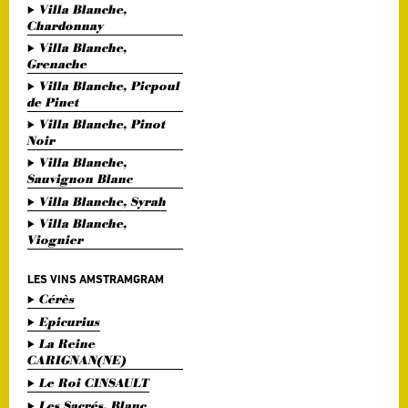
Villa Blanche,
Chardonnay
Villa Blanche,
Grenache
Villa Blanche, Picpoul
de Pinet
Villa Blanche, Pinot
Noir
Villa Blanche,
Sauvignon Blanc
Villa Blanche, Syrah
Villa Blanche,
Viognier
LES VINS AMSTRAMGRAM
Cérès
Epicurius
La Reine
CARIGNAN(NE)
Le Roi CINSAULT
Les Sacrés, Blanc