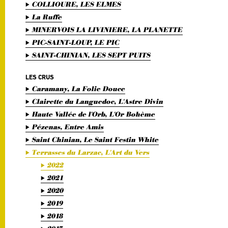
COLLIOURE, LES ELMES
La Ruffe
MINERVOIS LA LIVINIERE, LA PLANETTE
PIC-SAINT-LOUP, LE PIC
SAINT-CHINIAN, LES SEPT PUITS
LES CRUS
Caramany, La Folie Douce
Clairette du Languedoc, L'Astre Divin
Haute Vallée de l'Orb, L'Or Bohème
Pézenas, Entre Amis
Saint Chinian, Le Saint Festin White
Terrasses du Larzac, L'Art du Vers
2022
2021
2020
2019
2018