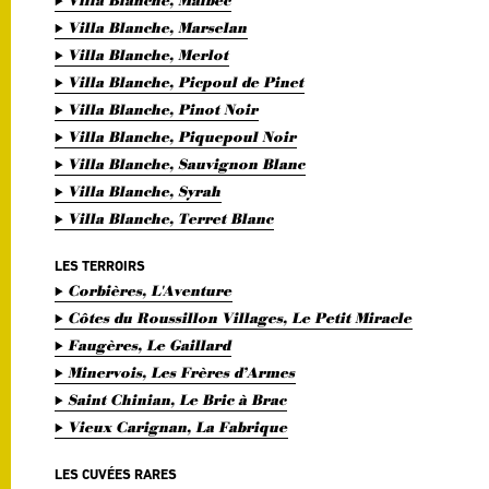
Villa Blanche, Malbec
Villa Blanche, Marselan
Villa Blanche, Merlot
Villa Blanche, Picpoul de Pinet
Villa Blanche, Pinot Noir
Villa Blanche, Piquepoul Noir
Villa Blanche, Sauvignon Blanc
Villa Blanche, Syrah
Villa Blanche, Terret Blanc
LES TERROIRS
Corbières, L'Aventure
Côtes du Roussillon Villages, Le Petit Miracle
Faugères, Le Gaillard
Minervois, Les Frères d’Armes
Saint Chinian, Le Bric à Brac
Vieux Carignan, La Fabrique
LES CUVÉES RARES