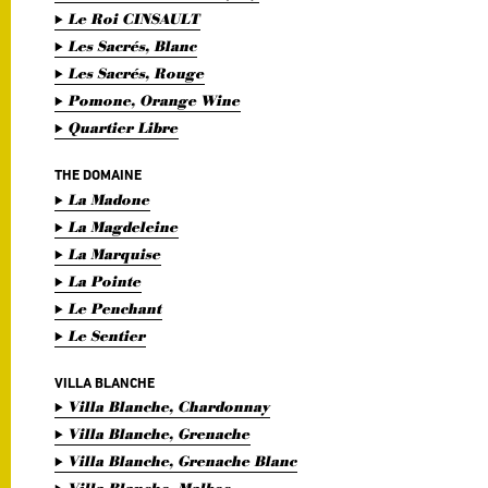
Le Roi CINSAULT
Les Sacrés, Blanc
Les Sacrés, Rouge
Pomone, Orange Wine
Quartier Libre
THE DOMAINE
La Madone
La Magdeleine
La Marquise
La Pointe
Le Penchant
Le Sentier
VILLA BLANCHE
Villa Blanche, Chardonnay
Villa Blanche, Grenache
Villa Blanche, Grenache Blanc