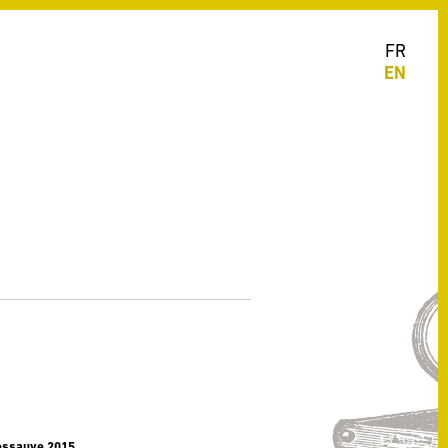
FR
EN
Dessauve 2015