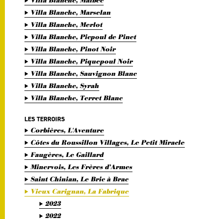
Villa Blanche, Malbec
Villa Blanche, Marselan
Villa Blanche, Merlot
Villa Blanche, Picpoul de Pinet
Villa Blanche, Pinot Noir
Villa Blanche, Piquepoul Noir
Villa Blanche, Sauvignon Blanc
Villa Blanche, Syrah
Villa Blanche, Terret Blanc
LES TERROIRS
Corbières, L'Aventure
Côtes du Roussillon Villages, Le Petit Miracle
Faugères, Le Gaillard
Minervois, Les Frères d’Armes
Saint Chinian, Le Bric à Brac
Vieux Carignan, La Fabrique
2023
2022