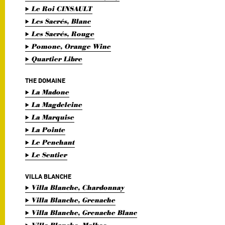
Le Roi CINSAULT
Les Sacrés, Blanc
Les Sacrés, Rouge
Pomone, Orange Wine
Quartier Libre
THE DOMAINE
La Madone
La Magdeleine
La Marquise
La Pointe
Le Penchant
Le Sentier
VILLA BLANCHE
Villa Blanche, Chardonnay
Villa Blanche, Grenache
Villa Blanche, Grenache Blanc