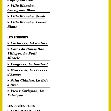
Villa Blanche,
Sauvignon Blanc
Villa Blanche, Syrah
Villa Blanche, Terret
Blanc
LES TERROIRS
Corbières, L'Aventure
Côtes du Roussillon
Villages, Le Petit
Miracle
Faugères, Le Gaillard
Minervois, Les Frères
d’Armes
Saint Chinian, Le Bric
à Brac
Vieux Carignan, La
Fabrique
LES CUVÉES RARES