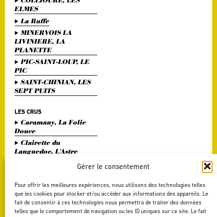
COLLIOURE, LES
ELMES
La Ruffe
MINERVOIS LA
LIVINIERE, LA
PLANETTE
PIC-SAINT-LOUP, LE
PIC
SAINT-CHINIAN, LES
SEPT PUITS
LES CRUS
Caramany, La Folie
Douce
Clairette du
Languedoc, L'Astre
Divin
Gérer le consentement
Haute Vallée de l'Orb,
L'Or Bohème
Pour offrir les meilleures expériences, nous utilisons des technologies telles
Pézenas, Entre Amis
que les cookies pour stocker et/ou accéder aux informations des appareils. Le
fait de consentir à ces technologies nous permettra de traiter des données
Saint Chinian, Le
telles que le comportement de navigation ou les ID uniques sur ce site. Le fait
Saint Festin White