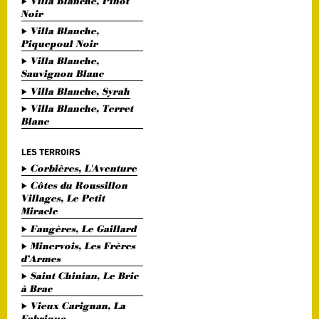
Villa Blanche, Pinot
Noir
Villa Blanche,
Piquepoul Noir
Villa Blanche,
Sauvignon Blanc
Villa Blanche, Syrah
Villa Blanche, Terret
Blanc
LES TERROIRS
Corbières, L'Aventure
Côtes du Roussillon
Villages, Le Petit
Miracle
Faugères, Le Gaillard
Minervois, Les Frères
d’Armes
Saint Chinian, Le Bric
à Brac
Vieux Carignan, La
Fabrique