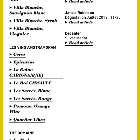
Read article
Villa Blanche,
Sauvignon Blanc
Jancis Robinson
Dégustation Juillet 2013 : 16/20
Villa Blanche, Syrah
Read article
Villa Blanche,
Decanter
Viognier
Silver Medal
Read article
LES VINS AMSTRAMGRAM
Cérès
Epicurius
La Reine
CARIGNAN(NE)
Le Roi CINSAULT
Les Sacrés, Blanc
Les Sacrés, Rouge
Pomone, Orange
Wine
Quartier Libre
THE DOMAINE