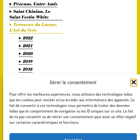
Pézenas, Entre Amis
Saint Chinian, Le
Saint Festin White
Terrasses du Larzac,
L'Art du Vers
2022
2021
2020
2019
2018
2017
Gérer le consentement
2016
2015
Pour offrir les meilleures expériences, nous utilisons des technologies telles
2014
que les cookies pour stocker et/ou accéder aux informations des appareils. Le
fait de consentir à ces technologies nous permettra de traiter des données
2013
telles que le comportement de navigation ou les ID uniques sur ce site. Le fait
2012
de ne pas consentir ou de retirer son consentement peut avoir un effet négatif
sur certaines caractéristiques et fonctions.
2011
Terrasses du Larzac,
La Délicate Envie