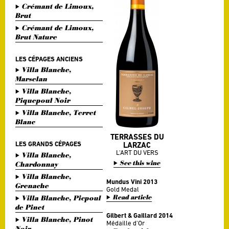
Crémant de Limoux,
Brut
Crémant de Limoux,
Brut Nature
LES CÉPAGES ANCIENS
Villa Blanche,
Marselan
Villa Blanche,
Piquepoul Noir
Villa Blanche, Terret
Blanc
TERRASSES DU
LES GRANDS CÉPAGES
LARZAC
L'ART DU VERS
Villa Blanche,
See this wine
Chardonnay
Villa Blanche,
Mundus Vini 2013
Grenache
Gold Medal
Read article
Villa Blanche, Picpoul
de Pinet
Gilbert & Gaillard 2014
Villa Blanche, Pinot
Médaille d'Or
Noir