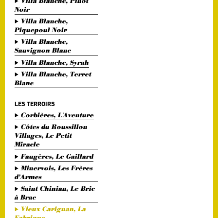
Villa Blanche, Pinot
Noir
Villa Blanche,
Piquepoul Noir
Villa Blanche,
Sauvignon Blanc
Villa Blanche, Syrah
Villa Blanche, Terret
Blanc
LES TERROIRS
Corbières, L'Aventure
Côtes du Roussillon
Villages, Le Petit
Miracle
Faugères, Le Gaillard
Minervois, Les Frères
d’Armes
Saint Chinian, Le Bric
à Brac
Vieux Carignan, La
Fabrique