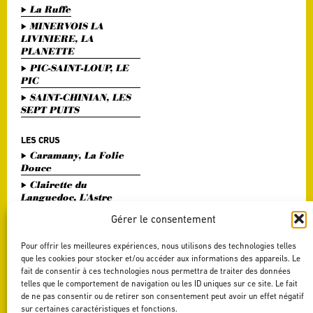
La Ruffe
MINERVOIS LA
LIVINIERE, LA
PLANETTE
PIC-SAINT-LOUP, LE
PIC
SAINT-CHINIAN, LES
SEPT PUITS
LES CRUS
Caramany, La Folie
Douce
Clairette du
Languedoc, L'Astre
Divin
Gérer le consentement
Haute Vallée de l'Orb,
L'Or Bohème
Pour offrir les meilleures expériences, nous utilisons des technologies telles
Pézenas, Entre Amis
que les cookies pour stocker et/ou accéder aux informations des appareils. Le
fait de consentir à ces technologies nous permettra de traiter des données
Saint Chinian, Le
telles que le comportement de navigation ou les ID uniques sur ce site. Le fait
Saint Festin White
de ne pas consentir ou de retirer son consentement peut avoir un effet négatif
Terrasses du Larzac,
sur certaines caractéristiques et fonctions.