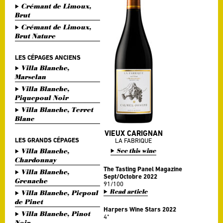
Crémant de Limoux,
Brut
Crémant de Limoux,
Brut Nature
LES CÉPAGES ANCIENS
Villa Blanche,
Marselan
Villa Blanche,
Piquepoul Noir
Villa Blanche, Terret
Blanc
VIEUX CARIGNAN
LES GRANDS CÉPAGES
LA FABRIQUE
Villa Blanche,
See this wine
Chardonnay
The Tasting Panel Magazine
Villa Blanche,
Sept/Octobre 2022
Grenache
91/100
Read article
Villa Blanche, Picpoul
de Pinet
Harpers Wine Stars 2022
Villa Blanche, Pinot
4*
Noir