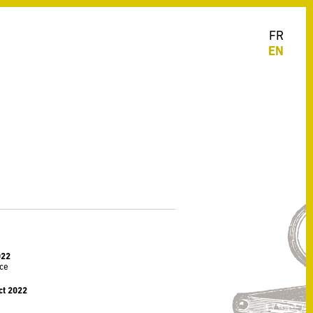
FR
EN
022
nce
ct 2022