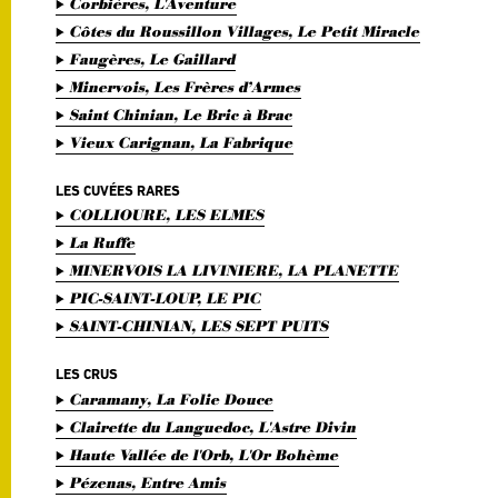
Corbières, L'Aventure
Côtes du Roussillon Villages, Le Petit Miracle
Faugères, Le Gaillard
Minervois, Les Frères d’Armes
Saint Chinian, Le Bric à Brac
Vieux Carignan, La Fabrique
LES CUVÉES RARES
COLLIOURE, LES ELMES
La Ruffe
MINERVOIS LA LIVINIERE, LA PLANETTE
PIC-SAINT-LOUP, LE PIC
SAINT-CHINIAN, LES SEPT PUITS
LES CRUS
Caramany, La Folie Douce
Clairette du Languedoc, L'Astre Divin
Haute Vallée de l'Orb, L'Or Bohème
Pézenas, Entre Amis