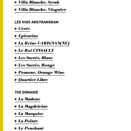
Villa Blanche, Syrah
Villa Blanche, Viognier
LES VINS AMSTRAMGRAM
Cérès
Epicurius
La Reine CARIGNAN(NE)
Le Roi CINSAULT
Les Sacrés, Blanc
Les Sacrés, Rouge
Pomone, Orange Wine
Quartier Libre
THE DOMAINE
La Madone
La Magdeleine
La Marquise
La Pointe
Le Penchant