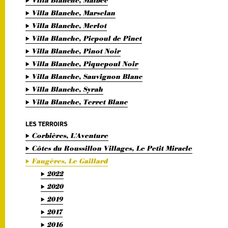
Villa Blanche, Malbec
Villa Blanche, Marselan
Villa Blanche, Merlot
Villa Blanche, Picpoul de Pinet
Villa Blanche, Pinot Noir
Villa Blanche, Piquepoul Noir
Villa Blanche, Sauvignon Blanc
Villa Blanche, Syrah
Villa Blanche, Terret Blanc
LES TERROIRS
Corbières, L'Aventure
Côtes du Roussillon Villages, Le Petit Miracle
Faugères, Le Gaillard
2022
2020
2019
2017
2016