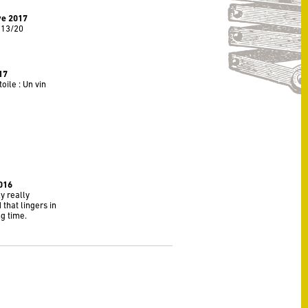
ve 2017
 13/20
17
oile : Un vin
016
ly really
that lingers in
g time.