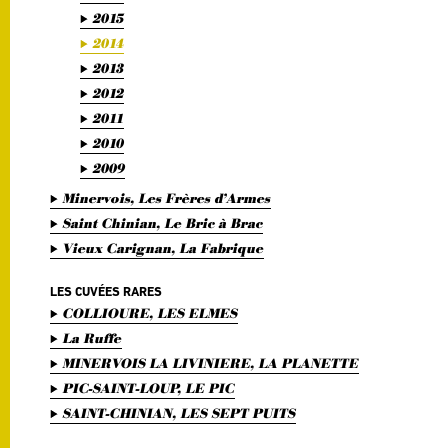
2015
2014
2013
2012
2011
2010
2009
Minervois, Les Frères d’Armes
Saint Chinian, Le Bric à Brac
Vieux Carignan, La Fabrique
LES CUVÉES RARES
COLLIOURE, LES ELMES
La Ruffe
MINERVOIS LA LIVINIERE, LA PLANETTE
PIC-SAINT-LOUP, LE PIC
SAINT-CHINIAN, LES SEPT PUITS