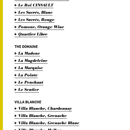
Le Roi CINSAULT
Les Sacrés, Blanc
Les Sacrés, Rouge
Pomone, Orange Wine
Quartier Libre
THE DOMAINE
La Madone
La Magdeleine
La Marquise
La Pointe
Le Penchant
Le Sentier
VILLA BLANCHE
Villa Blanche, Chardonnay
Villa Blanche, Grenache
Villa Blanche, Grenache Blanc