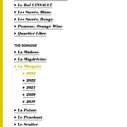
Le Roi CINSAULT
Les Sacrés, Blanc
Les Sacrés, Rouge
Pomone, Orange Wine
Quartier Libre
THE DOMAINE
La Madone
La Magdeleine
La Marquise
2023
2022
2021
2020
2019
La Pointe
Le Penchant
Le Sentier