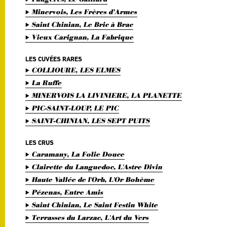
Minervois, Les Frères d’Armes
Saint Chinian, Le Bric à Brac
Vieux Carignan, La Fabrique
LES CUVÉES RARES
COLLIOURE, LES ELMES
La Ruffe
MINERVOIS LA LIVINIERE, LA PLANETTE
PIC-SAINT-LOUP, LE PIC
SAINT-CHINIAN, LES SEPT PUITS
LES CRUS
Caramany, La Folie Douce
Clairette du Languedoc, L'Astre Divin
Haute Vallée de l'Orb, L'Or Bohème
Pézenas, Entre Amis
Saint Chinian, Le Saint Festin White
Terrasses du Larzac, L'Art du Vers