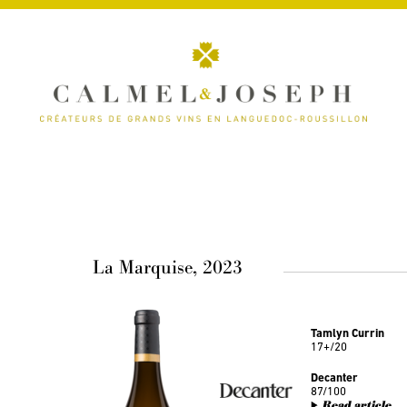
La Marquise, 2023
Tamlyn Currin
17+/20
Decanter
87/100
Read article