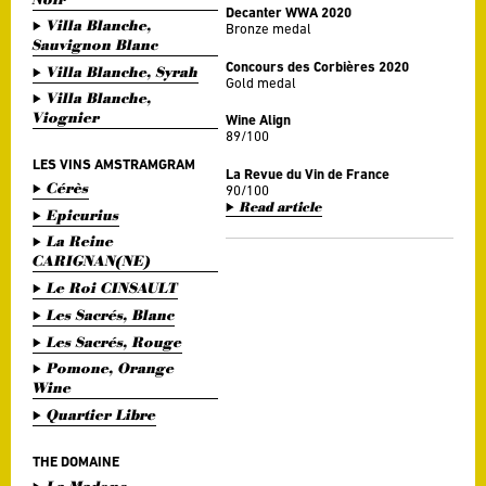
Decanter WWA 2020
Villa Blanche,
Bronze medal
Sauvignon Blanc
Concours des Corbières 2020
Villa Blanche, Syrah
Gold medal
Villa Blanche,
Viognier
Wine Align
89/100
LES VINS AMSTRAMGRAM
La Revue du Vin de France
Cérès
90/100
Read article
Epicurius
La Reine
CARIGNAN(NE)
Le Roi CINSAULT
Les Sacrés, Blanc
Les Sacrés, Rouge
Pomone, Orange
Wine
Quartier Libre
THE DOMAINE