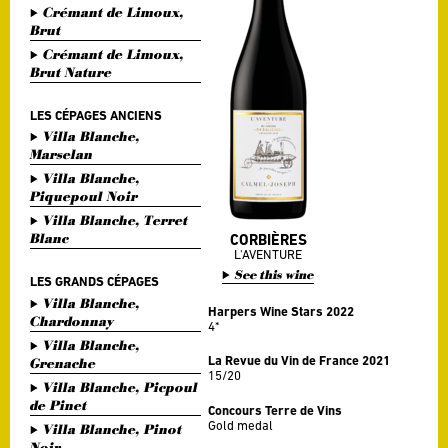
Crémant de Limoux,
Brut
Crémant de Limoux,
Brut Nature
LES CÉPAGES ANCIENS
Villa Blanche,
Marselan
Villa Blanche,
Piquepoul Noir
Villa Blanche, Terret
Blanc
CORBIÈRES
L'AVENTURE
See this wine
LES GRANDS CÉPAGES
Villa Blanche,
Harpers Wine Stars 2022
Chardonnay
4*
Villa Blanche,
La Revue du Vin de France 2021
Grenache
15/20
Villa Blanche, Picpoul
de Pinet
Concours Terre de Vins
Gold medal
Villa Blanche, Pinot
Noir