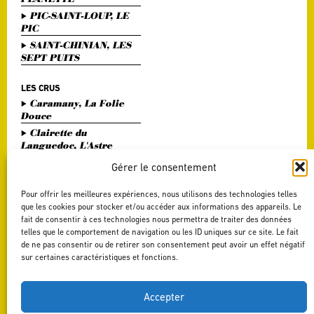
PIC-SAINT-LOUP, LE
PIC
SAINT-CHINIAN, LES
SEPT PUITS
LES CRUS
Caramany, La Folie
Douce
Clairette du
Languedoc, L'Astre
Divin
Gérer le consentement
Haute Vallée de l'Orb,
L'Or Bohème
Pour offrir les meilleures expériences, nous utilisons des technologies telles
Pézenas, Entre Amis
que les cookies pour stocker et/ou accéder aux informations des appareils. Le
fait de consentir à ces technologies nous permettra de traiter des données
Saint Chinian, Le
telles que le comportement de navigation ou les ID uniques sur ce site. Le fait
Saint Festin White
de ne pas consentir ou de retirer son consentement peut avoir un effet négatif
Terrasses du Larzac,
sur certaines caractéristiques et fonctions.
L'Art du Vers
Terrasses du Larzac,
La Délicate Envie
Accepter