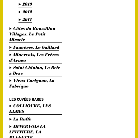
2013
2012
2011
Côtes du Roussillon
Villages, Le Petit
Miracle
Faugères, Le Gaillard
Minervois, Les Frères
d’Armes
Saint Chinian, Le Bric
à Brac
Vieux Carignan, La
Fabrique
LES CUVÉES RARES
COLLIOURE, LES
ELMES
La Ruffe
MINERVOIS LA
LIVINIERE, LA
PLANETTE