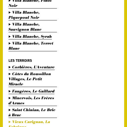
Villa Blanche, Pinot
Noir
Villa Blanche,
Piquepoul Noir
Villa Blanche,
Sauvignon Blanc
Villa Blanche, Syrah
Villa Blanche, Terret
Blanc
LES TERROIRS
Corbières, L'Aventure
Côtes du Roussillon
Villages, Le Petit
Miracle
Faugères, Le Gaillard
Minervois, Les Frères
d’Armes
Saint Chinian, Le Bric
à Brac
Vieux Carignan, La
Fabrique