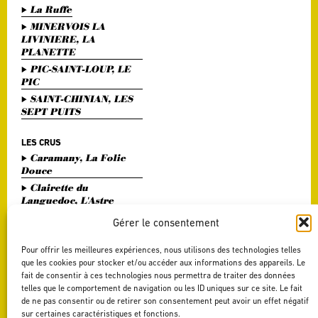
La Ruffe
MINERVOIS LA
LIVINIERE, LA
PLANETTE
PIC-SAINT-LOUP, LE
PIC
SAINT-CHINIAN, LES
SEPT PUITS
LES CRUS
Caramany, La Folie
Douce
Clairette du
Languedoc, L'Astre
Divin
Gérer le consentement
Haute Vallée de l'Orb,
L'Or Bohème
Pour offrir les meilleures expériences, nous utilisons des technologies telles
Pézenas, Entre Amis
que les cookies pour stocker et/ou accéder aux informations des appareils. Le
fait de consentir à ces technologies nous permettra de traiter des données
Saint Chinian, Le
telles que le comportement de navigation ou les ID uniques sur ce site. Le fait
Saint Festin White
de ne pas consentir ou de retirer son consentement peut avoir un effet négatif
Terrasses du Larzac,
sur certaines caractéristiques et fonctions.