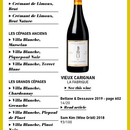
Crémant de Limoux,
Brut
Crémant de Limoux,
Brut Nature
LES CÉPAGES ANCIENS
Villa Blanche,
Marselan
Villa Blanche,
Piquepoul Noir
Villa Blanche, Terret
Blanc
VIEUX CARIGNAN
LES GRANDS CÉPAGES
LA FABRIQUE
Villa Blanche,
See this wine
Chardonnay
Bettane & Dessauve 2019 - page 602
Villa Blanche,
14/20
Grenache
Read article
Villa Blanche, Picpoul
de Pinet
Sam Kim (Wine Orbit) 2018
93/100
Villa Blanche, Pinot
Noir