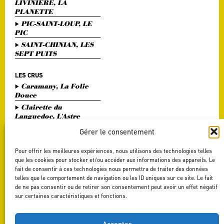
LIVINIERE, LA
PLANETTE
PIC-SAINT-LOUP, LE
PIC
SAINT-CHINIAN, LES
SEPT PUITS
LES CRUS
Caramany, La Folie
Douce
Clairette du
Languedoc, L'Astre
Divin
Gérer le consentement
Haute Vallée de l'Orb,
L'Or Bohème
Pour offrir les meilleures expériences, nous utilisons des technologies telles
Pézenas, Entre Amis
que les cookies pour stocker et/ou accéder aux informations des appareils. Le
fait de consentir à ces technologies nous permettra de traiter des données
Saint Chinian, Le
telles que le comportement de navigation ou les ID uniques sur ce site. Le fait
Saint Festin White
de ne pas consentir ou de retirer son consentement peut avoir un effet négatif
Terrasses du Larzac,
sur certaines caractéristiques et fonctions.
L'Art du Vers
Terrasses du Larzac,
La Délicate Envie