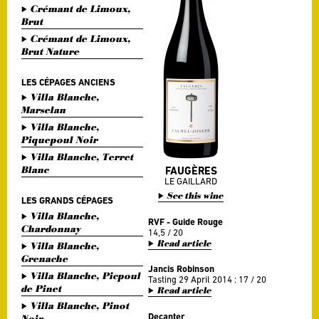
Crémant de Limoux,
Brut
Crémant de Limoux,
Brut Nature
LES CÉPAGES ANCIENS
Villa Blanche,
Marselan
Villa Blanche,
Piquepoul Noir
Villa Blanche, Terret
Blanc
FAUGÈRES
LE GAILLARD
See this wine
LES GRANDS CÉPAGES
Villa Blanche,
RVF - Guide Rouge
Chardonnay
14,5 / 20
Read article
Villa Blanche,
Grenache
Jancis Robinson
Villa Blanche, Picpoul
Tasting 29 April 2014 : 17 / 20
de Pinet
Read article
Villa Blanche, Pinot
Decanter
Noir