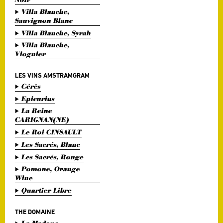
Villa Blanche,
Sauvignon Blanc
Villa Blanche, Syrah
Villa Blanche,
Viognier
LES VINS AMSTRAMGRAM
Cérès
Epicurius
La Reine
CARIGNAN(NE)
Le Roi CINSAULT
Les Sacrés, Blanc
Les Sacrés, Rouge
Pomone, Orange
Wine
Quartier Libre
THE DOMAINE