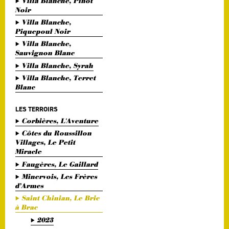
Villa Blanche, Pinot
Noir
Villa Blanche,
Piquepoul Noir
Villa Blanche,
Sauvignon Blanc
Villa Blanche, Syrah
Villa Blanche, Terret
Blanc
LES TERROIRS
Corbières, L'Aventure
Côtes du Roussillon
Villages, Le Petit
Miracle
Faugères, Le Gaillard
Minervois, Les Frères
d’Armes
Saint Chinian, Le Bric
à Brac
2023