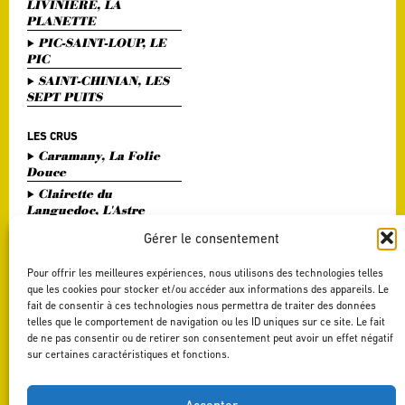
LIVINIERE, LA
PLANETTE
PIC-SAINT-LOUP, LE
PIC
SAINT-CHINIAN, LES
SEPT PUITS
LES CRUS
Caramany, La Folie
Douce
Clairette du
Languedoc, L'Astre
Divin
Gérer le consentement
Haute Vallée de l'Orb,
L'Or Bohème
Pour offrir les meilleures expériences, nous utilisons des technologies telles
Pézenas, Entre Amis
que les cookies pour stocker et/ou accéder aux informations des appareils. Le
fait de consentir à ces technologies nous permettra de traiter des données
Saint Chinian, Le
telles que le comportement de navigation ou les ID uniques sur ce site. Le fait
Saint Festin White
de ne pas consentir ou de retirer son consentement peut avoir un effet négatif
Terrasses du Larzac,
sur certaines caractéristiques et fonctions.
L'Art du Vers
Terrasses du Larzac,
La Délicate Envie