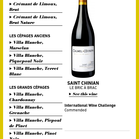
Crémant de Limoux,
Brut
Crémant de Limoux,
Brut Nature
LES CÉPAGES ANCIENS
Villa Blanche,
Marselan
Villa Blanche,
Piquepoul Noir
Villa Blanche, Terret
Blanc
SAINT CHINIAN
LES GRANDS CÉPAGES
LE BRIC À BRAC
Villa Blanche,
See this wine
Chardonnay
International Wine Challenge
Villa Blanche,
Commended
Grenache
Villa Blanche, Picpoul
de Pinet
Villa Blanche, Pinot
Noir