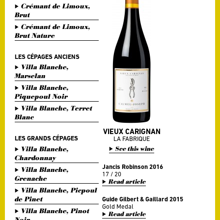
Crémant de Limoux,
Brut
Crémant de Limoux,
Brut Nature
LES CÉPAGES ANCIENS
Villa Blanche,
Marselan
Villa Blanche,
Piquepoul Noir
Villa Blanche, Terret
Blanc
VIEUX CARIGNAN
LES GRANDS CÉPAGES
LA FABRIQUE
Villa Blanche,
See this wine
Chardonnay
Jancis Robinson 2016
Villa Blanche,
17 / 20
Grenache
Read article
Villa Blanche, Picpoul
de Pinet
Guide Gilbert & Gaillard 2015
Gold Medal
Villa Blanche, Pinot
Read article
Noir