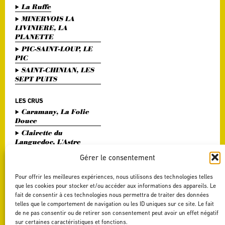
La Ruffe
MINERVOIS LA
LIVINIERE, LA
PLANETTE
PIC-SAINT-LOUP, LE
PIC
SAINT-CHINIAN, LES
SEPT PUITS
LES CRUS
Caramany, La Folie
Douce
Clairette du
Languedoc, L'Astre
Divin
Gérer le consentement
Haute Vallée de l'Orb,
L'Or Bohème
Pour offrir les meilleures expériences, nous utilisons des technologies telles
Pézenas, Entre Amis
que les cookies pour stocker et/ou accéder aux informations des appareils. Le
fait de consentir à ces technologies nous permettra de traiter des données
Saint Chinian, Le
telles que le comportement de navigation ou les ID uniques sur ce site. Le fait
Saint Festin White
de ne pas consentir ou de retirer son consentement peut avoir un effet négatif
Terrasses du Larzac,
sur certaines caractéristiques et fonctions.