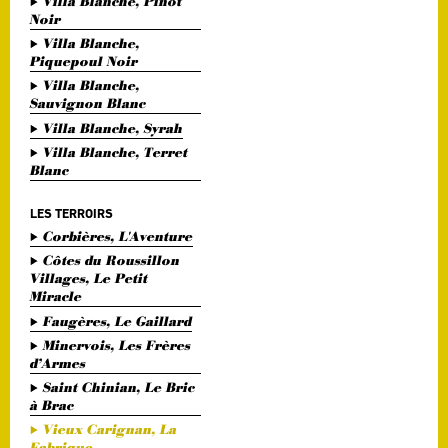
Villa Blanche, Pinot
Noir
Villa Blanche,
Piquepoul Noir
Villa Blanche,
Sauvignon Blanc
Villa Blanche, Syrah
Villa Blanche, Terret
Blanc
LES TERROIRS
Corbières, L'Aventure
Côtes du Roussillon
Villages, Le Petit
Miracle
Faugères, Le Gaillard
Minervois, Les Frères
d’Armes
Saint Chinian, Le Bric
à Brac
Vieux Carignan, La
Fabrique