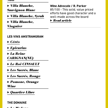
Villa Blanche,
Wine Advocate / R. Parker
85/100 - This solid, value priced
Sauvignon Blanc
efforts have good character and a
Villa Blanche, Syrah
well-made across the board
Read article
Villa Blanche,
Viognier
LES VINS AMSTRAMGRAM
Cérès
Epicurius
La Reine
CARIGNAN(NE)
Le Roi CINSAULT
Les Sacrés, Blanc
Les Sacrés, Rouge
Pomone, Orange
Wine
Quartier Libre
THE DOMAINE