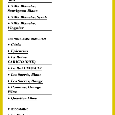
Villa Blanche,
Sauvignon Blanc
Villa Blanche, Syrah
Villa Blanche,
Viognier
LES VINS AMSTRAMGRAM
Cérès
Epicurius
La Reine
CARIGNAN(NE)
Le Roi CINSAULT
Les Sacrés, Blanc
Les Sacrés, Rouge
Pomone, Orange
Wine
Quartier Libre
THE DOMAINE