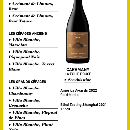
Crémant de Limoux,
Brut
Crémant de Limoux,
Brut Nature
LES CÉPAGES ANCIENS
Villa Blanche,
Marselan
Villa Blanche,
Piquepoul Noir
Villa Blanche, Terret
Blanc
CARAMANY
LA FOLIE DOUCE
See this wine
LES GRANDS CÉPAGES
Villa Blanche,
America Awards 2022
Chardonnay
Gold Medal
Villa Blanche,
Blind Tasting Shanghai 2021
Grenache
15/20
Villa Blanche, Picpoul
de Pinet
Villa Blanche, Pinot
Noir