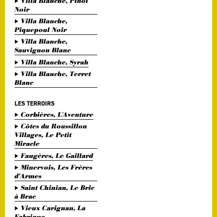
Villa Blanche, Pinot
Noir
Villa Blanche,
Piquepoul Noir
Villa Blanche,
Sauvignon Blanc
Villa Blanche, Syrah
Villa Blanche, Terret
Blanc
LES TERROIRS
Corbières, L'Aventure
Côtes du Roussillon
Villages, Le Petit
Miracle
Faugères, Le Gaillard
Minervois, Les Frères
d’Armes
Saint Chinian, Le Bric
à Brac
Vieux Carignan, La
Fabrique