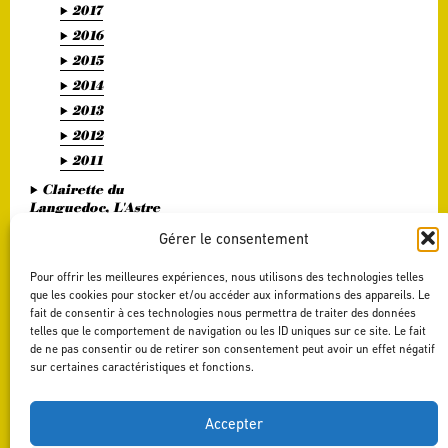
2017
2016
2015
2014
2013
2012
2011
Clairette du
Languedoc, L'Astre
Divin
Gérer le consentement
Haute Vallée de l'Orb,
L'Or Bohème
Pour offrir les meilleures expériences, nous utilisons des technologies telles
Pézenas, Entre Amis
que les cookies pour stocker et/ou accéder aux informations des appareils. Le
fait de consentir à ces technologies nous permettra de traiter des données
Saint Chinian, Le
telles que le comportement de navigation ou les ID uniques sur ce site. Le fait
Saint Festin White
de ne pas consentir ou de retirer son consentement peut avoir un effet négatif
Terrasses du Larzac,
sur certaines caractéristiques et fonctions.
L'Art du Vers
Terrasses du Larzac,
La Délicate Envie
Accepter