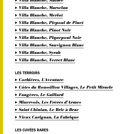
Villa Blanche, Malbec
Villa Blanche, Marselan
Villa Blanche, Merlot
Villa Blanche, Picpoul de Pinet
Villa Blanche, Pinot Noir
Villa Blanche, Piquepoul Noir
Villa Blanche, Sauvignon Blanc
Villa Blanche, Syrah
Villa Blanche, Terret Blanc
LES TERROIRS
Corbières, L'Aventure
Côtes du Roussillon Villages, Le Petit Miracle
Faugères, Le Gaillard
Minervois, Les Frères d’Armes
Saint Chinian, Le Bric à Brac
Vieux Carignan, La Fabrique
LES CUVÉES RARES