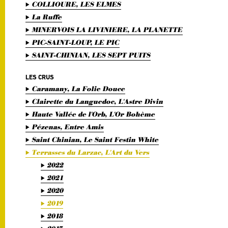
COLLIOURE, LES ELMES
La Ruffe
MINERVOIS LA LIVINIERE, LA PLANETTE
PIC-SAINT-LOUP, LE PIC
SAINT-CHINIAN, LES SEPT PUITS
LES CRUS
Caramany, La Folie Douce
Clairette du Languedoc, L'Astre Divin
Haute Vallée de l'Orb, L'Or Bohème
Pézenas, Entre Amis
Saint Chinian, Le Saint Festin White
Terrasses du Larzac, L'Art du Vers
2022
2021
2020
2019
2018