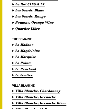
Le Roi CINSAULT
Les Sacrés, Blanc
Les Sacrés, Rouge
Pomone, Orange Wine
Quartier Libre
THE DOMAINE
La Madone
La Magdeleine
La Marquise
La Pointe
Le Penchant
Le Sentier
VILLA BLANCHE
Villa Blanche, Chardonnay
Villa Blanche, Grenache
Villa Blanche, Grenache Blanc