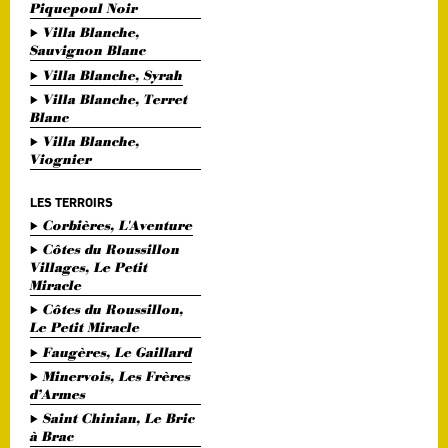
Piquepoul Noir
Villa Blanche,
Sauvignon Blanc
Villa Blanche, Syrah
Villa Blanche, Terret
Blanc
Villa Blanche,
Viognier
LES TERROIRS
Corbières, L'Aventure
Côtes du Roussillon
Villages, Le Petit
Miracle
Côtes du Roussillon,
Le Petit Miracle
Faugères, Le Gaillard
Minervois, Les Frères
d’Armes
Saint Chinian, Le Bric
à Brac