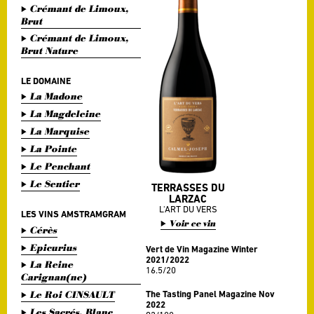
Crémant de Limoux,
Brut
Crémant de Limoux,
Brut Nature
LE DOMAINE
La Madone
La Magdeleine
La Marquise
La Pointe
Le Penchant
Le Sentier
TERRASSES DU
LARZAC
L'ART DU VERS
LES VINS AMSTRAMGRAM
Voir ce vin
Cérès
Epicurius
Vert de Vin Magazine Winter
2021/2022
La Reine
16.5/20
Carignan(ne)
Le Roi CINSAULT
The Tasting Panel Magazine Nov
2022
Les Sacrés, Blanc