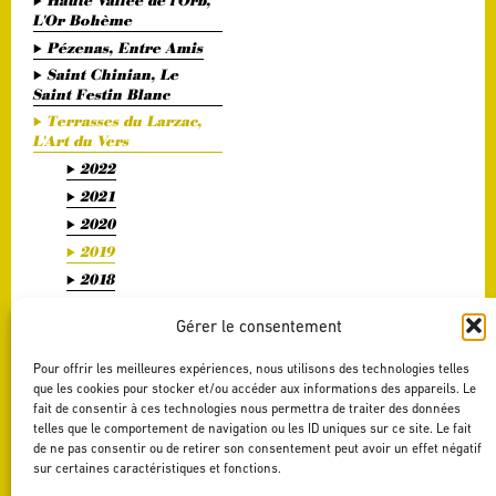
Haute Vallée de l'Orb,
L'Or Bohème
Pézenas, Entre Amis
Saint Chinian, Le
Saint Festin Blanc
Terrasses du Larzac,
L'Art du Vers
2022
2021
2020
2019
2018
2017
Gérer le consentement
2016
2015
Pour offrir les meilleures expériences, nous utilisons des technologies telles
2014
que les cookies pour stocker et/ou accéder aux informations des appareils. Le
fait de consentir à ces technologies nous permettra de traiter des données
2013
telles que le comportement de navigation ou les ID uniques sur ce site. Le fait
2012
de ne pas consentir ou de retirer son consentement peut avoir un effet négatif
sur certaines caractéristiques et fonctions.
2011