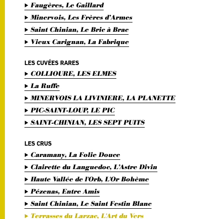
Faugères, Le Gaillard
Minervois, Les Frères d’Armes
Saint Chinian, Le Bric à Brac
Vieux Carignan, La Fabrique
LES CUVÉES RARES
COLLIOURE, LES ELMES
La Ruffe
MINERVOIS LA LIVINIERE, LA PLANETTE
PIC-SAINT-LOUP, LE PIC
SAINT-CHINIAN, LES SEPT PUITS
LES CRUS
Caramany, La Folie Douce
Clairette du Languedoc, L’Astre Divin
Haute Vallée de l'Orb, L'Or Bohème
Pézenas, Entre Amis
Saint Chinian, Le Saint Festin Blanc
Terrasses du Larzac, L'Art du Vers