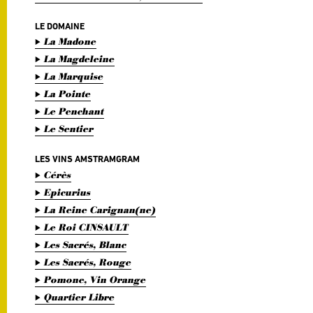
LE DOMAINE
La Madone
La Magdeleine
La Marquise
La Pointe
Le Penchant
Le Sentier
LES VINS AMSTRAMGRAM
Cérès
Epicurius
La Reine Carignan(ne)
Le Roi CINSAULT
Les Sacrés, Blanc
Les Sacrés, Rouge
Pomone, Vin Orange
Quartier Libre