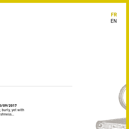
FR
EN
30/09/2017
, burly, yet with
eshness...