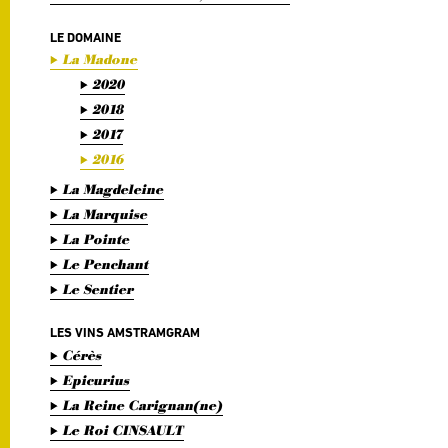
LE DOMAINE
La Madone
2020
2018
2017
2016
La Magdeleine
La Marquise
La Pointe
Le Penchant
Le Sentier
LES VINS AMSTRAMGRAM
Cérès
Epicurius
La Reine Carignan(ne)
Le Roi CINSAULT