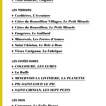
LES TERROIRS
Corbières, L'Aventure
Côtes du Roussillon Villages, Le Petit Miracle
Côtes du Roussillon, Le Petit Miracle
Faugères, Le Gaillard
Minervois, Les Frères d’Armes
Saint Chinian, Le Bric à Brac
Vieux Carignan, La Fabrique
LES CUVÉES RARES
COLLIOURE, LES ELMES
La Ruffe
MINERVOIS LA LIVINIERE, LA PLANETTE
PIC-SAINT-LOUP, LE PIC
SAINT-CHINIAN, LES SEPT PUITS
LES CRUS
Caramany, La Folie Douce