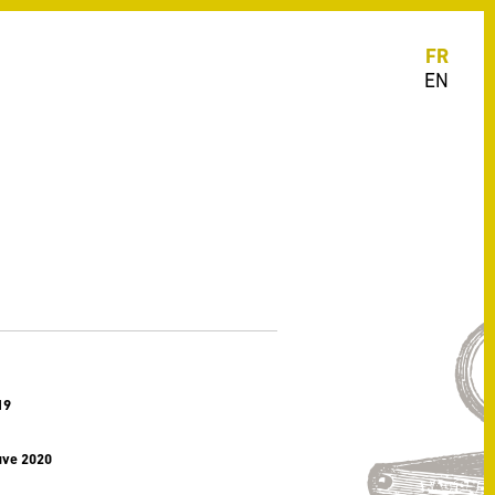
FR
EN
19
uve 2020