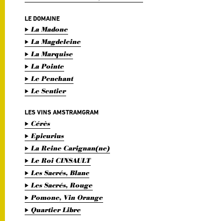
LE DOMAINE
La Madone
La Magdeleine
La Marquise
La Pointe
Le Penchant
Le Sentier
LES VINS AMSTRAMGRAM
Cérès
Epicurius
La Reine Carignan(ne)
Le Roi CINSAULT
Les Sacrés, Blanc
Les Sacrés, Rouge
Pomone, Vin Orange
Quartier Libre