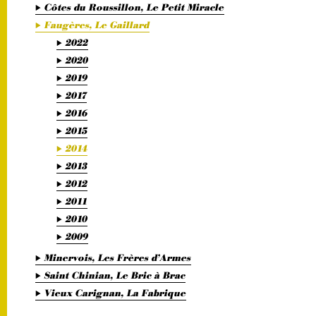
Côtes du Roussillon, Le Petit Miracle
Faugères, Le Gaillard
2022
2020
2019
2017
2016
2015
2014
2013
2012
2011
2010
2009
Minervois, Les Frères d’Armes
Saint Chinian, Le Bric à Brac
Vieux Carignan, La Fabrique