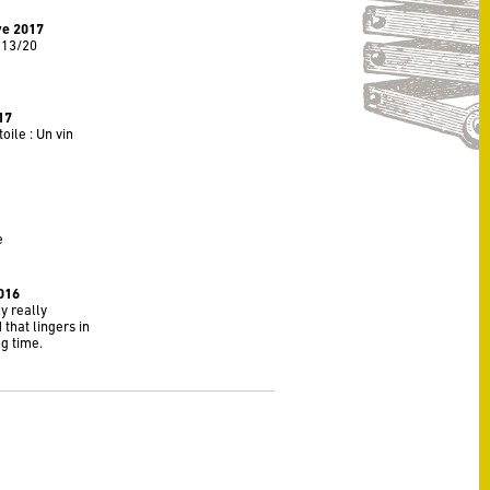
ve 2017
 13/20
17
oile : Un vin
e
016
ly really
that lingers in
g time.