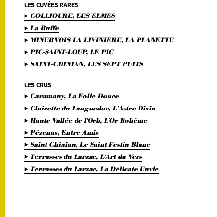
LES CUVÉES RARES
COLLIOURE, LES ELMES
La Ruffe
MINERVOIS LA LIVINIERE, LA PLANETTE
PIC-SAINT-LOUP, LE PIC
SAINT-CHINIAN, LES SEPT PUITS
LES CRUS
Caramany, La Folie Douce
Clairette du Languedoc, L’Astre Divin
Haute Vallée de l'Orb, L'Or Bohème
Pézenas, Entre Amis
Saint Chinian, Le Saint Festin Blanc
Terrasses du Larzac, L'Art du Vers
Terrasses du Larzac, La Délicate Envie