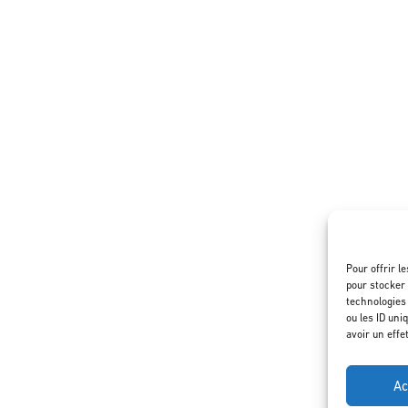
Pour offrir l
pour stocker 
technologies
ou les ID uni
avoir un effe
Ac