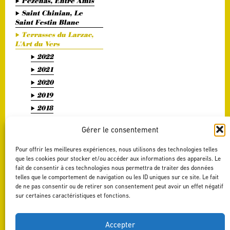
Pézenas, Entre Amis
Saint Chinian, Le
Saint Festin Blanc
Terrasses du Larzac,
L'Art du Vers
2022
2021
2020
2019
2018
2017
Gérer le consentement
2016
2015
Pour offrir les meilleures expériences, nous utilisons des technologies telles
2014
que les cookies pour stocker et/ou accéder aux informations des appareils. Le
fait de consentir à ces technologies nous permettra de traiter des données
2013
telles que le comportement de navigation ou les ID uniques sur ce site. Le fait
2012
de ne pas consentir ou de retirer son consentement peut avoir un effet négatif
sur certaines caractéristiques et fonctions.
2011
Terrasses du Larzac,
La Délicate Envie
Accepter