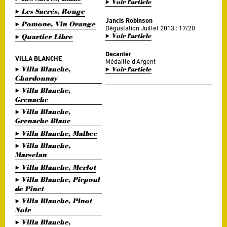
Voir l'article
Les Sacrés, Rouge
Jancis Robinson
Pomone, Vin Orange
Dégustation Juillet 2013 : 17/20
Voir l'article
Quartier Libre
Decanter
VILLA BLANCHE
Médaille d'Argent
Villa Blanche,
Voir l'article
Chardonnay
Villa Blanche,
Grenache
Villa Blanche,
Grenache Blanc
Villa Blanche, Malbec
Villa Blanche,
Marselan
Villa Blanche, Merlot
Villa Blanche, Picpoul
de Pinet
Villa Blanche, Pinot
Noir
Villa Blanche,