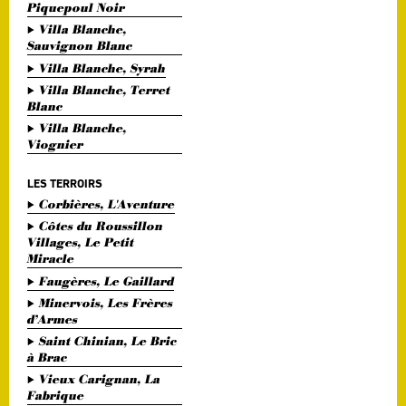
Piquepoul Noir
Villa Blanche,
Sauvignon Blanc
Villa Blanche, Syrah
Villa Blanche, Terret
Blanc
Villa Blanche,
Viognier
LES TERROIRS
Corbières, L'Aventure
Côtes du Roussillon
Villages, Le Petit
Miracle
Faugères, Le Gaillard
Minervois, Les Frères
d’Armes
Saint Chinian, Le Bric
à Brac
Vieux Carignan, La
Fabrique