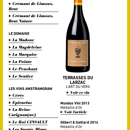
Crémant de Limoux,
Brut
Crémant de Limoux,
Brut Nature
LE DOMAINE
La Madone
La Magdeleine
La Marquise
La Pointe
Le Penchant
Le Sentier
TERRASSES DU
LARZAC
L'ART DU VERS
LES VINS AMSTRAMGRAM
Voir ce vin
Cérès
Epicurius
Mundus Vini 2013
Médaille d'Or
La Reine
Voir l'article
Carignan(ne)
Le Roi CINSAULT
Gilbert & Gaillard 2014
Médaille d'Or
Les Sacrés, Blanc