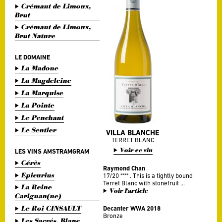
Crémant de Limoux,
Brut
Crémant de Limoux,
Brut Nature
LE DOMAINE
La Madone
La Magdeleine
La Marquise
La Pointe
Le Penchant
Le Sentier
VILLA BLANCHE
TERRET BLANC
Voir ce vin
LES VINS AMSTRAMGRAM
Cérès
Raymond Chan
Epicurius
17/20 **** . This is a tightly bound
Terret Blanc with stonefruit ...
La Reine
Voir l'article
Carignan(ne)
Le Roi CINSAULT
Decanter WWA 2018
Bronze
Les Sacrés, Blanc