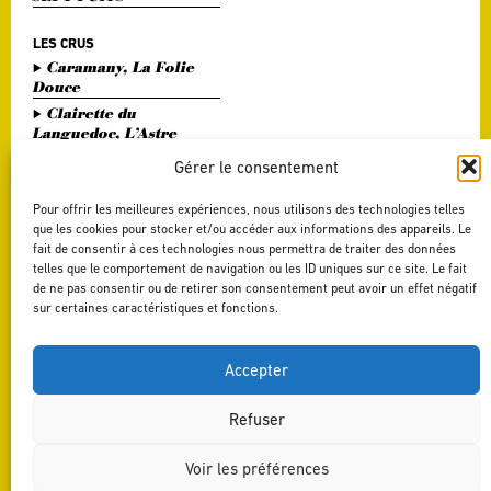
LES CRUS
Caramany, La Folie
Douce
Clairette du
Languedoc, L’Astre
Divin
Gérer le consentement
Haute Vallée de l'Orb,
L'Or Bohème
Pour offrir les meilleures expériences, nous utilisons des technologies telles
Pézenas, Entre Amis
que les cookies pour stocker et/ou accéder aux informations des appareils. Le
fait de consentir à ces technologies nous permettra de traiter des données
Saint Chinian, Le
telles que le comportement de navigation ou les ID uniques sur ce site. Le fait
Saint Festin Blanc
de ne pas consentir ou de retirer son consentement peut avoir un effet négatif
Terrasses du Larzac,
sur certaines caractéristiques et fonctions.
L'Art du Vers
Terrasses du Larzac,
La Délicate Envie
Accepter
Refuser
Voir les préférences