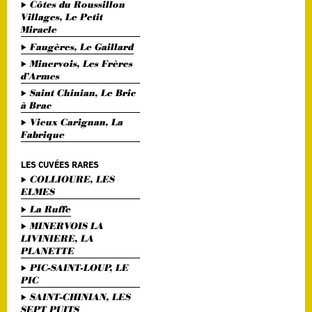
Côtes du Roussillon
Villages, Le Petit
Miracle
Faugères, Le Gaillard
Minervois, Les Frères
d’Armes
Saint Chinian, Le Bric
à Brac
Vieux Carignan, La
Fabrique
LES CUVÉES RARES
COLLIOURE, LES
ELMES
La Ruffe
MINERVOIS LA
LIVINIERE, LA
PLANETTE
PIC-SAINT-LOUP, LE
PIC
SAINT-CHINIAN, LES
SEPT PUITS