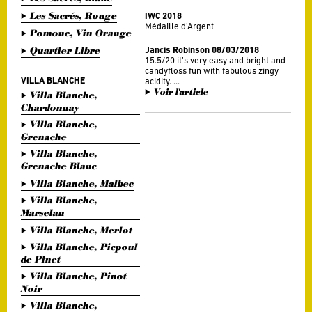
Les Sacrés, Rouge
IWC 2018
Médaille d'Argent
Pomone, Vin Orange
Quartier Libre
Jancis Robinson 08/03/2018
15.5/20 it’s very easy and bright and
candyfloss fun with fabulous zingy
VILLA BLANCHE
acidity. ...
Voir l'article
Villa Blanche,
Chardonnay
Villa Blanche,
Grenache
Villa Blanche,
Grenache Blanc
Villa Blanche, Malbec
Villa Blanche,
Marselan
Villa Blanche, Merlot
Villa Blanche, Picpoul
de Pinet
Villa Blanche, Pinot
Noir
Villa Blanche,