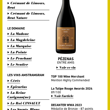
Crémant de Limoux,
Brut
Crémant de Limoux,
Brut Nature
LE DOMAINE
La Madone
La Magdeleine
La Marquise
La Pointe
Le Penchant
PÉZENAS
ENTRE AMIS
Le Sentier
Voir ce vin
LES VINS AMSTRAMGRAM
TOP 100 Wine Merchant
Mention Highly Commended
Cérès
Epicurius
La Tulipe Rouge Awards 2024
89/100
La Reine
Voir l'article
Carignan(ne)
Le Roi CINSAULT
DECANTER WWA 2023
Médaille de Bronze - 87 points
Les Sacrés, Blanc