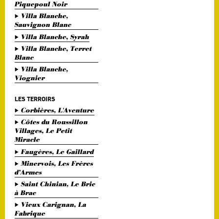
Piquepoul Noir
Villa Blanche,
Sauvignon Blanc
Villa Blanche, Syrah
Villa Blanche, Terret
Blanc
Villa Blanche,
Viognier
LES TERROIRS
Corbières, L'Aventure
Côtes du Roussillon
Villages, Le Petit
Miracle
Faugères, Le Gaillard
Minervois, Les Frères
d’Armes
Saint Chinian, Le Bric
à Brac
Vieux Carignan, La
Fabrique