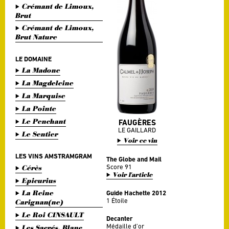
Crémant de Limoux,
Brut
Crémant de Limoux,
Brut Nature
LE DOMAINE
La Madone
La Magdeleine
La Marquise
La Pointe
Le Penchant
FAUGÈRES
LE GAILLARD
Le Sentier
Voir ce vin
LES VINS AMSTRAMGRAM
The Globe and Mail
Score 91
Cérès
Voir l'article
Epicurius
La Reine
Guide Hachette 2012
1 Étoile
Carignan(ne)
Le Roi CINSAULT
Decanter
Médaille d’or
Les Sacrés, Blanc