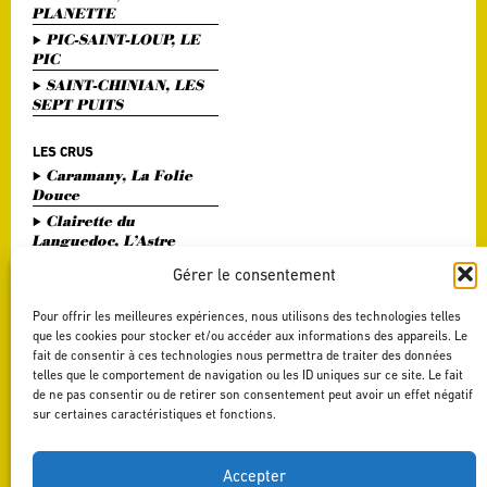
PLANETTE
PIC-SAINT-LOUP, LE
PIC
SAINT-CHINIAN, LES
SEPT PUITS
LES CRUS
Caramany, La Folie
Douce
Clairette du
Languedoc, L’Astre
Divin
Gérer le consentement
Haute Vallée de l'Orb,
L'Or Bohème
Pour offrir les meilleures expériences, nous utilisons des technologies telles
Pézenas, Entre Amis
que les cookies pour stocker et/ou accéder aux informations des appareils. Le
fait de consentir à ces technologies nous permettra de traiter des données
Saint Chinian, Le
telles que le comportement de navigation ou les ID uniques sur ce site. Le fait
Saint Festin Blanc
de ne pas consentir ou de retirer son consentement peut avoir un effet négatif
Terrasses du Larzac,
sur certaines caractéristiques et fonctions.
L'Art du Vers
Terrasses du Larzac,
La Délicate Envie
Accepter