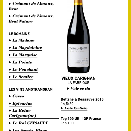
Crémant de Limoux,
Brut
Crémant de Limoux,
Brut Nature
LE DOMAINE
La Madone
La Magdeleine
La Marquise
La Pointe
Le Penchant
Le Sentier
VIEUX CARIGNAN
LA FABRIQUE
Voir ce vin
LES VINS AMSTRAMGRAM
Cérès
Bettane & Dessauve 2013
Epicurius
14,5/20
Voir l'article
La Reine
Carignan(ne)
Top 100 UK - IGP France
Le Roi CINSAULT
Top 100
Les Sacrés, Blanc