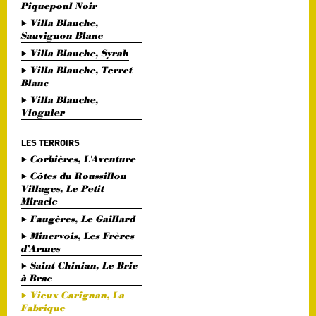
Piquepoul Noir
Villa Blanche,
Sauvignon Blanc
Villa Blanche, Syrah
Villa Blanche, Terret
Blanc
Villa Blanche,
Viognier
LES TERROIRS
Corbières, L'Aventure
Côtes du Roussillon
Villages, Le Petit
Miracle
Faugères, Le Gaillard
Minervois, Les Frères
d’Armes
Saint Chinian, Le Bric
à Brac
Vieux Carignan, La
Fabrique