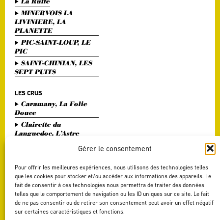
La Ruffe
MINERVOIS LA
LIVINIERE, LA
PLANETTE
PIC-SAINT-LOUP, LE
PIC
SAINT-CHINIAN, LES
SEPT PUITS
LES CRUS
Caramany, La Folie
Douce
Clairette du
Languedoc, L’Astre
Divin
Gérer le consentement
Haute Vallée de l'Orb,
L'Or Bohème
Pour offrir les meilleures expériences, nous utilisons des technologies telles
Pézenas, Entre Amis
que les cookies pour stocker et/ou accéder aux informations des appareils. Le
fait de consentir à ces technologies nous permettra de traiter des données
Saint Chinian, Le
telles que le comportement de navigation ou les ID uniques sur ce site. Le fait
Saint Festin Blanc
de ne pas consentir ou de retirer son consentement peut avoir un effet négatif
Terrasses du Larzac,
sur certaines caractéristiques et fonctions.
L'Art du Vers