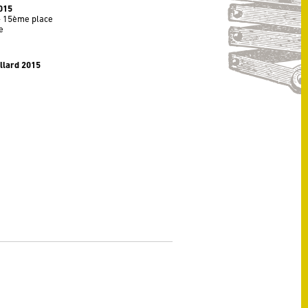
015
 - 15ème place
e
illard 2015