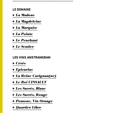
LE DOMAINE
La Madone
La Magdeleine
La Marquise
La Pointe
Le Penchant
Le Sentier
LES VINS AMSTRAMGRAM
Cérès
Epicurius
La Reine Carignan(ne)
Le Roi CINSAULT
Les Sacrés, Blanc
Les Sacrés, Rouge
Pomone, Vin Orange
Quartier Libre