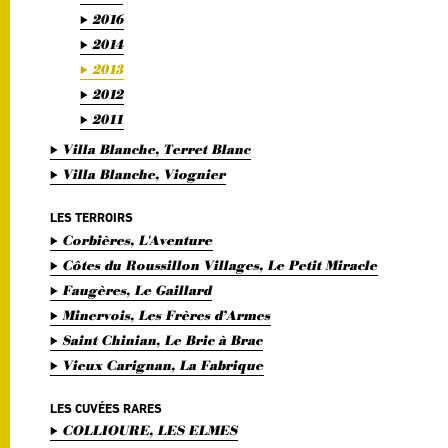
2016
2014
2013
2012
2011
Villa Blanche, Terret Blanc
Villa Blanche, Viognier
LES TERROIRS
Corbières, L'Aventure
Côtes du Roussillon Villages, Le Petit Miracle
Faugères, Le Gaillard
Minervois, Les Frères d’Armes
Saint Chinian, Le Bric à Brac
Vieux Carignan, La Fabrique
LES CUVÉES RARES
COLLIOURE, LES ELMES