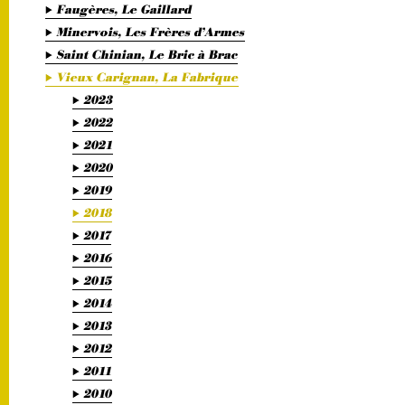
Faugères, Le Gaillard
Minervois, Les Frères d’Armes
Saint Chinian, Le Bric à Brac
Vieux Carignan, La Fabrique
2023
2022
2021
2020
2019
2018
2017
2016
2015
2014
2013
2012
2011
2010