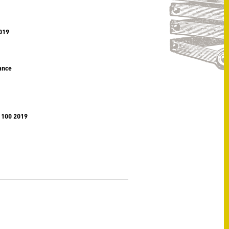
019
ance
 100 2019