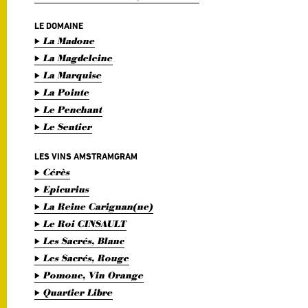
LE DOMAINE
La Madone
La Magdeleine
La Marquise
La Pointe
Le Penchant
Le Sentier
LES VINS AMSTRAMGRAM
Cérès
Epicurius
La Reine Carignan(ne)
Le Roi CINSAULT
Les Sacrés, Blanc
Les Sacrés, Rouge
Pomone, Vin Orange
Quartier Libre