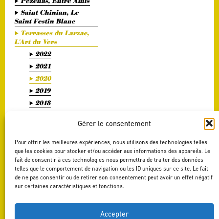
Pézenas, Entre Amis
Saint Chinian, Le
Saint Festin Blanc
Terrasses du Larzac,
L'Art du Vers
2022
2021
2020
2019
2018
2017
Gérer le consentement
2016
2015
Pour offrir les meilleures expériences, nous utilisons des technologies telles
2014
que les cookies pour stocker et/ou accéder aux informations des appareils. Le
fait de consentir à ces technologies nous permettra de traiter des données
2013
telles que le comportement de navigation ou les ID uniques sur ce site. Le fait
2012
de ne pas consentir ou de retirer son consentement peut avoir un effet négatif
sur certaines caractéristiques et fonctions.
2011
Terrasses du Larzac,
La Délicate Envie
Accepter