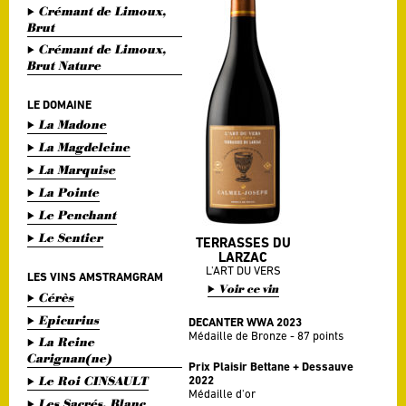
Crémant de Limoux,
Brut
Crémant de Limoux,
Brut Nature
LE DOMAINE
La Madone
La Magdeleine
La Marquise
La Pointe
Le Penchant
Le Sentier
TERRASSES DU
LARZAC
L'ART DU VERS
LES VINS AMSTRAMGRAM
Voir ce vin
Cérès
Epicurius
DECANTER WWA 2023
Médaille de Bronze - 87 points
La Reine
Carignan(ne)
Prix Plaisir Bettane + Dessauve
Le Roi CINSAULT
2022
Médaille d'or
Les Sacrés, Blanc