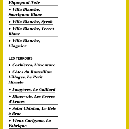
Piquepoul Noir
Villa Blanche,
Sauvignon Blanc
Villa Blanche, Syrah
Villa Blanche, Terret
Blanc
Villa Blanche,
Viognier
LES TERROIRS
Corbières, L'Aventure
Côtes du Roussillon
Villages, Le Petit
Miracle
Faugères, Le Gaillard
Minervois, Les Frères
d’Armes
Saint Chinian, Le Bric
à Brac
Vieux Carignan, La
Fabrique