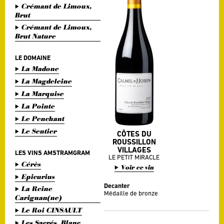
Crémant de Limoux,
Brut
Crémant de Limoux,
Brut Nature
LE DOMAINE
La Madone
La Magdeleine
La Marquise
La Pointe
Le Penchant
Le Sentier
CÔTES DU
ROUSSILLON
VILLAGES
LES VINS AMSTRAMGRAM
LE PETIT MIRACLE
Cérès
Voir ce vin
Epicurius
Decanter
La Reine
Médaille de bronze
Carignan(ne)
Le Roi CINSAULT
Les Sacrés, Blanc