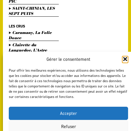
PIC
SAINT-CHINIAN, LES
SEPT PUITS
LES CRUS
Caramany, La Folie
Douce
Clairette du
Languedoc, L’Astre
Divin
Gérer le consentement
Haute Vallée de l'Orb,
L'Or Bohème
Pour offrir les meilleures expériences, nous utilisons des technologies telles
Pézenas, Entre Amis
que les cookies pour stocker et/ou accéder aux informations des appareils. Le
fait de consentir à ces technologies nous permettra de traiter des données
Saint Chinian, Le
telles que le comportement de navigation ou les ID uniques sur ce site. Le fait
Saint Festin Blanc
de ne pas consentir ou de retirer son consentement peut avoir un effet négatif
Terrasses du Larzac,
sur certaines caractéristiques et fonctions.
L'Art du Vers
Terrasses du Larzac,
La Délicate Envie
Accepter
Refuser