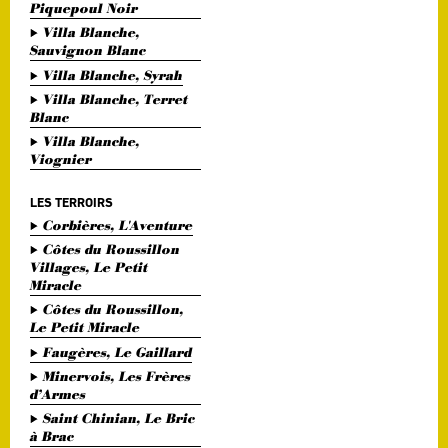
Piquepoul Noir
Villa Blanche,
Sauvignon Blanc
Villa Blanche, Syrah
Villa Blanche, Terret
Blanc
Villa Blanche,
Viognier
LES TERROIRS
Corbières, L'Aventure
Côtes du Roussillon
Villages, Le Petit
Miracle
Côtes du Roussillon,
Le Petit Miracle
Faugères, Le Gaillard
Minervois, Les Frères
d’Armes
Saint Chinian, Le Bric
à Brac