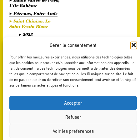
Haute Vallée de l'Orb,
L'Or Bohème
Pézenas, Entre Amis
Saint Chinian, Le
Saint Festin Blanc
2023
2022
Gérer le consentement
2021
Pour offrir les meilleures expériences, nous utilisons des technologies telles
2020
que les cookies pour stocker et/ou accéder aux informations des appareils. Le
2017
fait de consentir à ces technologies nous permettra de traiter des données
2016
telles que le comportement de navigation ou les ID uniques sur ce site. Le fait
de ne pas consentir ou de retirer son consentement peut avoir un effet négatif
Terrasses du Larzac,
sur certaines caractéristiques et fonctions.
L'Art du Vers
Terrasses du Larzac,
La Délicate Envie
Accepter
Refuser
Voir les préférences