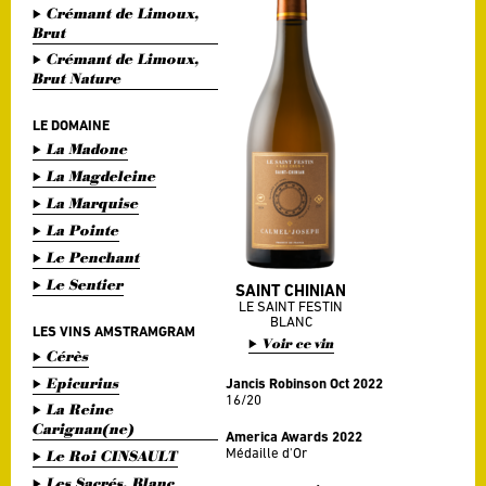
Crémant de Limoux,
Brut
Crémant de Limoux,
Brut Nature
LE DOMAINE
La Madone
La Magdeleine
La Marquise
La Pointe
Le Penchant
Le Sentier
SAINT CHINIAN
LE SAINT FESTIN
BLANC
LES VINS AMSTRAMGRAM
Voir ce vin
Cérès
Epicurius
Jancis Robinson Oct 2022
16/20
La Reine
Carignan(ne)
America Awards 2022
Médaille d'Or
Le Roi CINSAULT
Les Sacrés, Blanc