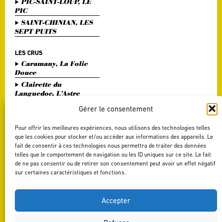
PIC-SAINT-LOUP, LE
PIC
SAINT-CHINIAN, LES
SEPT PUITS
LES CRUS
Caramany, La Folie
Douce
Clairette du
Languedoc, L’Astre
Divin
Gérer le consentement
Haute Vallée de l'Orb,
L'Or Bohème
Pour offrir les meilleures expériences, nous utilisons des technologies telles
Pézenas, Entre Amis
que les cookies pour stocker et/ou accéder aux informations des appareils. Le
fait de consentir à ces technologies nous permettra de traiter des données
Saint Chinian, Le
telles que le comportement de navigation ou les ID uniques sur ce site. Le fait
Saint Festin Blanc
de ne pas consentir ou de retirer son consentement peut avoir un effet négatif
Terrasses du Larzac,
sur certaines caractéristiques et fonctions.
L'Art du Vers
Terrasses du Larzac,
La Délicate Envie
Accepter