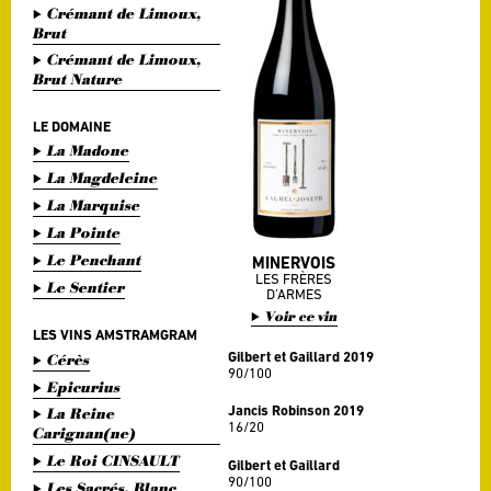
Crémant de Limoux,
Brut
Crémant de Limoux,
Brut Nature
LE DOMAINE
La Madone
La Magdeleine
La Marquise
La Pointe
Le Penchant
MINERVOIS
LES FRÈRES
Le Sentier
D’ARMES
Voir ce vin
LES VINS AMSTRAMGRAM
Gilbert et Gaillard 2019
Cérès
90/100
Epicurius
Jancis Robinson 2019
La Reine
16/20
Carignan(ne)
Le Roi CINSAULT
Gilbert et Gaillard
90/100
Les Sacrés, Blanc