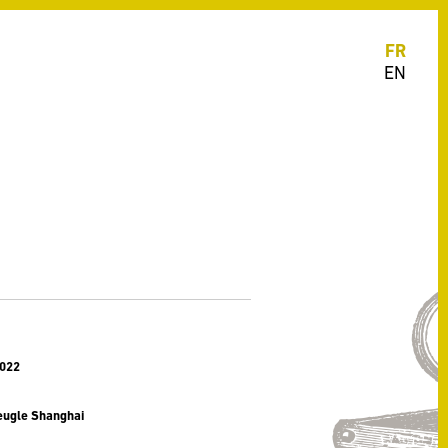
FR
EN
2022
veugle Shanghai