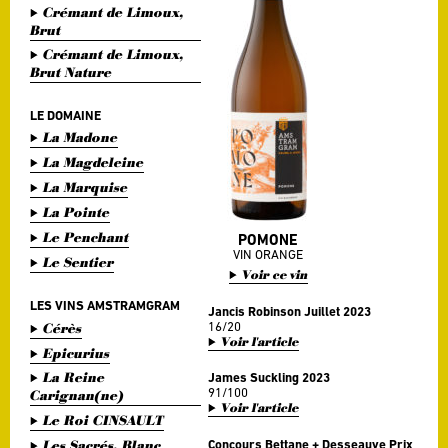
Crémant de Limoux,
Brut
Crémant de Limoux,
Brut Nature
LE DOMAINE
La Madone
La Magdeleine
La Marquise
La Pointe
Le Penchant
POMONE
VIN ORANGE
Le Sentier
Voir ce vin
LES VINS AMSTRAMGRAM
Jancis Robinson Juillet 2023
16/20
Cérès
Voir l'article
Epicurius
La Reine
James Suckling 2023
91/100
Carignan(ne)
Voir l'article
Le Roi CINSAULT
Les Sacrés, Blanc
Concours Bettane + Desseauve Prix