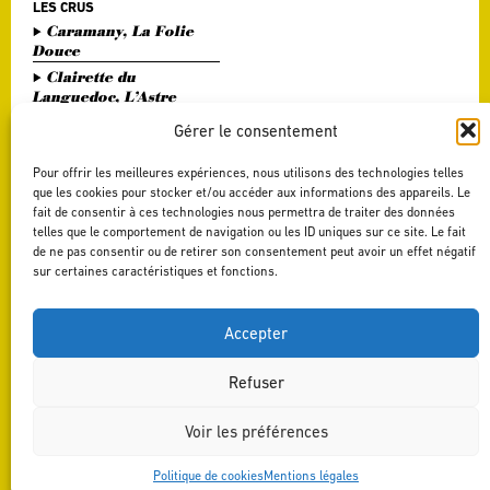
LES CRUS
Caramany, La Folie
Douce
Clairette du
Languedoc, L’Astre
Divin
Gérer le consentement
Haute Vallée de l'Orb,
L'Or Bohème
Pour offrir les meilleures expériences, nous utilisons des technologies telles
Pézenas, Entre Amis
que les cookies pour stocker et/ou accéder aux informations des appareils. Le
fait de consentir à ces technologies nous permettra de traiter des données
Saint Chinian, Le
telles que le comportement de navigation ou les ID uniques sur ce site. Le fait
Saint Festin Blanc
de ne pas consentir ou de retirer son consentement peut avoir un effet négatif
Terrasses du Larzac,
sur certaines caractéristiques et fonctions.
L'Art du Vers
Terrasses du Larzac,
La Délicate Envie
Accepter
Refuser
Voir les préférences
Politique de cookies
Mentions légales