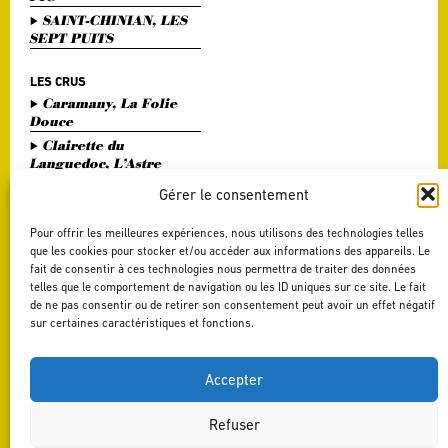
SAINT-CHINIAN, LES
SEPT PUITS
LES CRUS
Caramany, La Folie
Douce
Clairette du
Languedoc, L’Astre
Divin
Gérer le consentement
Haute Vallée de l'Orb,
L'Or Bohème
Pour offrir les meilleures expériences, nous utilisons des technologies telles
Pézenas, Entre Amis
que les cookies pour stocker et/ou accéder aux informations des appareils. Le
fait de consentir à ces technologies nous permettra de traiter des données
Saint Chinian, Le
telles que le comportement de navigation ou les ID uniques sur ce site. Le fait
Saint Festin Blanc
de ne pas consentir ou de retirer son consentement peut avoir un effet négatif
Terrasses du Larzac,
sur certaines caractéristiques et fonctions.
L'Art du Vers
Terrasses du Larzac,
La Délicate Envie
Accepter
Refuser