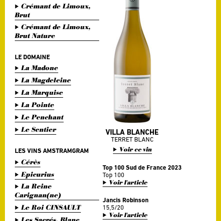
Crémant de Limoux,
Brut
Crémant de Limoux,
Brut Nature
LE DOMAINE
La Madone
La Magdeleine
La Marquise
La Pointe
Le Penchant
Le Sentier
VILLA BLANCHE
TERRET BLANC
Voir ce vin
LES VINS AMSTRAMGRAM
Cérès
Top 100 Sud de France 2023
Epicurius
Top 100
Voir l'article
La Reine
Carignan(ne)
Jancis Robinson
Le Roi CINSAULT
15,5/20
Voir l'article
Les Sacrés, Blanc