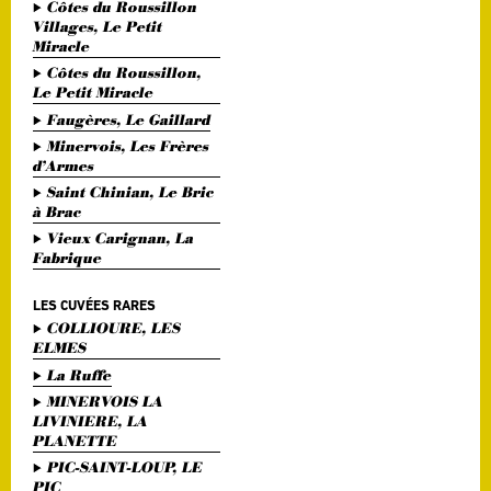
Côtes du Roussillon
Villages, Le Petit
Miracle
Côtes du Roussillon,
Le Petit Miracle
Faugères, Le Gaillard
Minervois, Les Frères
d’Armes
Saint Chinian, Le Bric
à Brac
Vieux Carignan, La
Fabrique
LES CUVÉES RARES
COLLIOURE, LES
ELMES
La Ruffe
MINERVOIS LA
LIVINIERE, LA
PLANETTE
PIC-SAINT-LOUP, LE
PIC