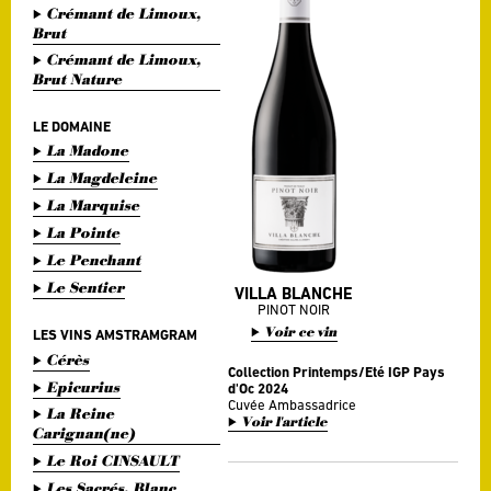
Crémant de Limoux,
Brut
Crémant de Limoux,
Brut Nature
LE DOMAINE
La Madone
La Magdeleine
La Marquise
La Pointe
Le Penchant
Le Sentier
VILLA BLANCHE
PINOT NOIR
Voir ce vin
LES VINS AMSTRAMGRAM
Cérès
Collection Printemps/Eté IGP Pays
Epicurius
d'Oc 2024
Cuvée Ambassadrice
La Reine
Voir l'article
Carignan(ne)
Le Roi CINSAULT
Les Sacrés, Blanc