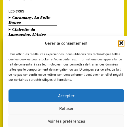
LES CRUS
Caramany, La Folie
Douce
Clairette du
Languedoc, L’Astre
Divin
Gérer le consentement
Haute Vallée de l'Orb,
L'Or Bohème
Pour offrir les meilleures expériences, nous utilisons des technologies telles
Pézenas, Entre Amis
que les cookies pour stocker et/ou accéder aux informations des appareils. Le
fait de consentir à ces technologies nous permettra de traiter des données
Saint Chinian, Le
telles que le comportement de navigation ou les ID uniques sur ce site. Le fait
Saint Festin Blanc
de ne pas consentir ou de retirer son consentement peut avoir un effet négatif
Terrasses du Larzac,
sur certaines caractéristiques et fonctions.
L'Art du Vers
Terrasses du Larzac,
La Délicate Envie
Accepter
Refuser
Voir les préférences