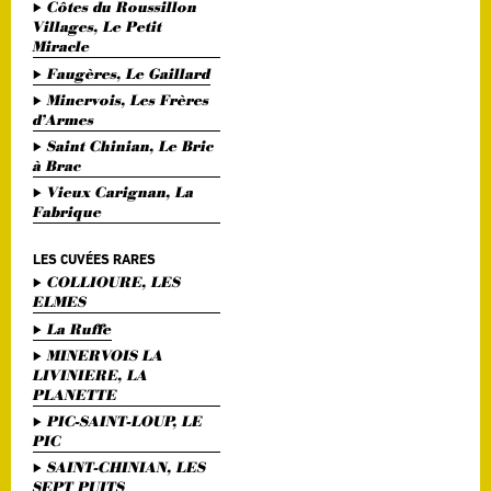
Côtes du Roussillon
Villages, Le Petit
Miracle
Faugères, Le Gaillard
Minervois, Les Frères
d’Armes
Saint Chinian, Le Bric
à Brac
Vieux Carignan, La
Fabrique
LES CUVÉES RARES
COLLIOURE, LES
ELMES
La Ruffe
MINERVOIS LA
LIVINIERE, LA
PLANETTE
PIC-SAINT-LOUP, LE
PIC
SAINT-CHINIAN, LES
SEPT PUITS