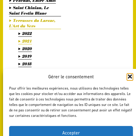
Pézenas, Entre Amis
Saint Chinian, Le
Saint Festin Blanc
Terrasses du Larzac,
L'Art du Vers
2022
2021
2020
2019
2018
2017
Gérer le consentement
2016
2015
Pour offrir les meilleures expériences, nous utilisons des technologies telles
2014
que les cookies pour stocker et/ou accéder aux informations des appareils. Le
fait de consentir à ces technologies nous permettra de traiter des données
2013
telles que le comportement de navigation ou les ID uniques sur ce site. Le fait
2012
de ne pas consentir ou de retirer son consentement peut avoir un effet négatif
sur certaines caractéristiques et fonctions.
2011
Terrasses du Larzac,
La Délicate Envie
Accepter