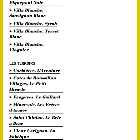
Piquepoul Noir
Villa Blanche,
Sauvignon Blanc
Villa Blanche, Syrah
Villa Blanche, Terret
Blanc
Villa Blanche,
Viognier
LES TERROIRS
Corbières, L'Aventure
Côtes du Roussillon
Villages, Le Petit
Miracle
Faugères, Le Gaillard
Minervois, Les Frères
d’Armes
Saint Chinian, Le Bric
à Brac
Vieux Carignan, La
Fabrique