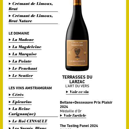
Crémant de Limoux,
Brut
Crémant de Limoux,
Brut Nature
LE DOMAINE
La Madone
La Magdeleine
La Marquise
La Pointe
Le Penchant
Le Sentier
TERRASSES DU
LARZAC
L'ART DU VERS
LES VINS AMSTRAMGRAM
Voir ce vin
Cérès
Epicurius
Bettane+Desseauve Prix Plaisir
2024
La Reine
Médaille d'Or
Carignan(ne)
Voir l'article
Le Roi CINSAULT
The Tasting Panel 2024
Les Sacrés, Blanc