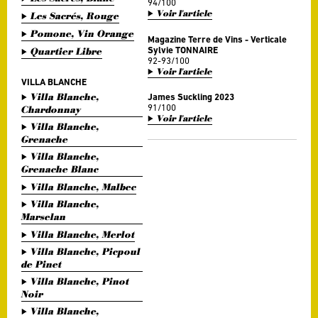
94/100
Voir l'article
Les Sacrés, Rouge
Pomone, Vin Orange
Magazine Terre de Vins - Verticale
Sylvie TONNAIRE
Quartier Libre
92-93/100
Voir l'article
VILLA BLANCHE
Villa Blanche,
James Suckling 2023
91/100
Chardonnay
Voir l'article
Villa Blanche,
Grenache
Villa Blanche,
Grenache Blanc
Villa Blanche, Malbec
Villa Blanche,
Marselan
Villa Blanche, Merlot
Villa Blanche, Picpoul
de Pinet
Villa Blanche, Pinot
Noir
Villa Blanche,