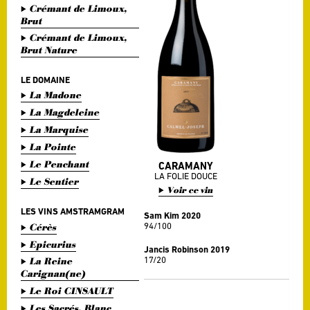
Crémant de Limoux,
Brut
Crémant de Limoux,
Brut Nature
LE DOMAINE
La Madone
La Magdeleine
La Marquise
La Pointe
Le Penchant
CARAMANY
LA FOLIE DOUCE
Le Sentier
Voir ce vin
LES VINS AMSTRAMGRAM
Sam Kim 2020
94/100
Cérès
Epicurius
Jancis Robinson 2019
17/20
La Reine
Carignan(ne)
Le Roi CINSAULT
Les Sacrés, Blanc