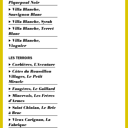
Piquepoul Noir
Villa Blanche,
Sauvignon Blanc
Villa Blanche, Syrah
Villa Blanche, Terret
Blanc
Villa Blanche,
Viognier
LES TERROIRS
Corbières, L'Aventure
Côtes du Roussillon
Villages, Le Petit
Miracle
Faugères, Le Gaillard
Minervois, Les Frères
d’Armes
Saint Chinian, Le Bric
à Brac
Vieux Carignan, La
Fabrique