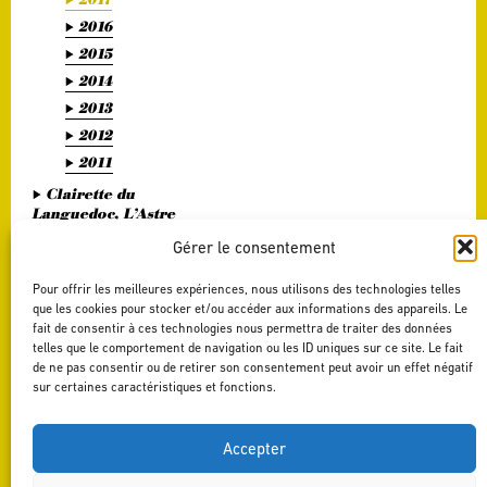
2016
2015
2014
2013
2012
2011
Clairette du
Languedoc, L’Astre
Divin
Gérer le consentement
Haute Vallée de l'Orb,
L'Or Bohème
Pour offrir les meilleures expériences, nous utilisons des technologies telles
Pézenas, Entre Amis
que les cookies pour stocker et/ou accéder aux informations des appareils. Le
fait de consentir à ces technologies nous permettra de traiter des données
Saint Chinian, Le
telles que le comportement de navigation ou les ID uniques sur ce site. Le fait
Saint Festin Blanc
de ne pas consentir ou de retirer son consentement peut avoir un effet négatif
Terrasses du Larzac,
sur certaines caractéristiques et fonctions.
L'Art du Vers
Terrasses du Larzac,
La Délicate Envie
Accepter