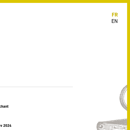
FR
EN
chant
ev 2024