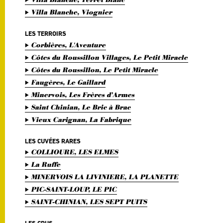
Villa Blanche, Viognier
LES TERROIRS
Corbières, L'Aventure
Côtes du Roussillon Villages, Le Petit Miracle
Côtes du Roussillon, Le Petit Miracle
Faugères, Le Gaillard
Minervois, Les Frères d’Armes
Saint Chinian, Le Bric à Brac
Vieux Carignan, La Fabrique
LES CUVÉES RARES
COLLIOURE, LES ELMES
La Ruffe
MINERVOIS LA LIVINIERE, LA PLANETTE
PIC-SAINT-LOUP, LE PIC
SAINT-CHINIAN, LES SEPT PUITS