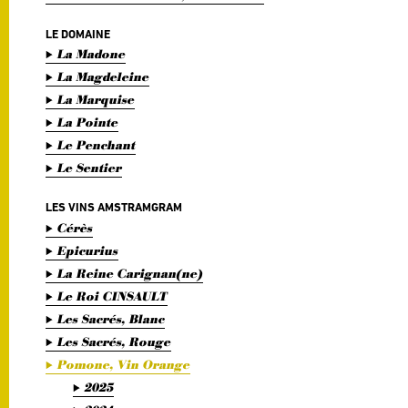
LE DOMAINE
La Madone
La Magdeleine
La Marquise
La Pointe
Le Penchant
Le Sentier
LES VINS AMSTRAMGRAM
Cérès
Epicurius
La Reine Carignan(ne)
Le Roi CINSAULT
Les Sacrés, Blanc
Les Sacrés, Rouge
Pomone, Vin Orange
2025