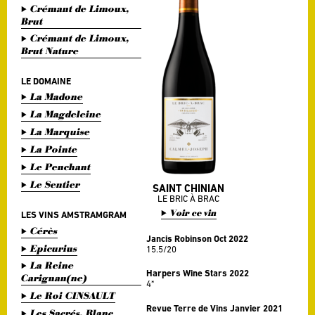
Crémant de Limoux,
Brut
Crémant de Limoux,
Brut Nature
LE DOMAINE
La Madone
La Magdeleine
La Marquise
La Pointe
Le Penchant
Le Sentier
SAINT CHINIAN
LE BRIC À BRAC
Voir ce vin
LES VINS AMSTRAMGRAM
Cérès
Jancis Robinson Oct 2022
Epicurius
15.5/20
La Reine
Harpers Wine Stars 2022
Carignan(ne)
4*
Le Roi CINSAULT
Revue Terre de Vins Janvier 2021
Les Sacrés, Blanc