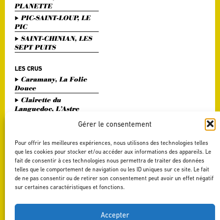
PLANETTE
PIC-SAINT-LOUP, LE
PIC
SAINT-CHINIAN, LES
SEPT PUITS
LES CRUS
Caramany, La Folie
Douce
Clairette du
Languedoc, L’Astre
Divin
Gérer le consentement
Haute Vallée de l'Orb,
L'Or Bohème
Pour offrir les meilleures expériences, nous utilisons des technologies telles
Pézenas, Entre Amis
que les cookies pour stocker et/ou accéder aux informations des appareils. Le
fait de consentir à ces technologies nous permettra de traiter des données
Saint Chinian, Le
telles que le comportement de navigation ou les ID uniques sur ce site. Le fait
Saint Festin Blanc
de ne pas consentir ou de retirer son consentement peut avoir un effet négatif
Terrasses du Larzac,
sur certaines caractéristiques et fonctions.
L'Art du Vers
Terrasses du Larzac,
La Délicate Envie
Accepter