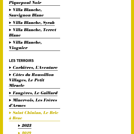
Piquepoul Noir
Villa Blanche,
Sauvignon Blanc
Villa Blanche, Syrah
Villa Blanche, Terret
Blanc
Villa Blanche,
Viognier
LES TERROIRS
Corbières, L'Aventure
Côtes du Roussillon
Villages, Le Petit
Miracle
Faugères, Le Gaillard
Minervois, Les Frères
d’Armes
Saint Chinian, Le Bric
à Brac
2023
2019