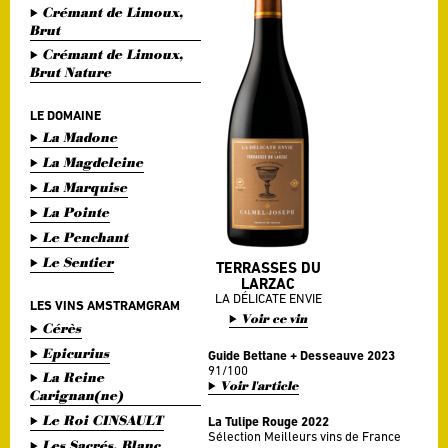
Crémant de Limoux,
Brut
Crémant de Limoux,
Brut Nature
LE DOMAINE
La Madone
La Magdeleine
La Marquise
La Pointe
Le Penchant
Le Sentier
TERRASSES DU
LARZAC
LA DÉLICATE ENVIE
LES VINS AMSTRAMGRAM
Voir ce vin
Cérès
Epicurius
Guide Bettane + Desseauve 2023
91/100
La Reine
Voir l'article
Carignan(ne)
Le Roi CINSAULT
La Tulipe Rouge 2022
Sélection Meilleurs vins de France
Les Sacrés, Blanc