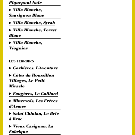
Piquepoul Noir
Villa Blanche,
Sauvignon Blanc
Villa Blanche, Syrah
Villa Blanche, Terret
Blanc
Villa Blanche,
Viognier
LES TERROIRS
Corbières, L'Aventure
Côtes du Roussillon
Villages, Le Petit
Miracle
Faugères, Le Gaillard
Minervois, Les Frères
d’Armes
Saint Chinian, Le Bric
à Brac
Vieux Carignan, La
Fabrique