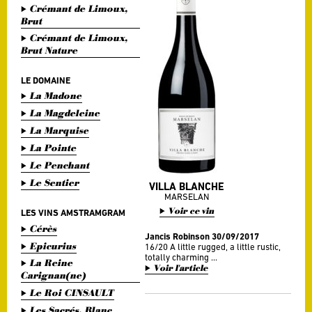
Crémant de Limoux,
Brut
Crémant de Limoux,
Brut Nature
LE DOMAINE
La Madone
La Magdeleine
La Marquise
La Pointe
Le Penchant
Le Sentier
VILLA BLANCHE
MARSELAN
Voir ce vin
LES VINS AMSTRAMGRAM
Cérès
Jancis Robinson 30/09/2017
Epicurius
16/20 A little rugged, a little rustic,
totally charming ...
La Reine
Voir l'article
Carignan(ne)
Le Roi CINSAULT
Les Sacrés, Blanc