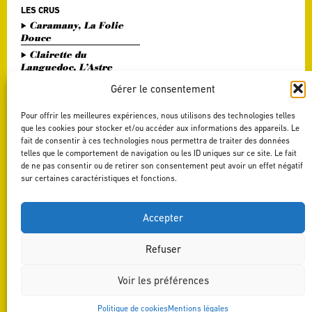
LES CRUS
Caramany, La Folie
Douce
Clairette du
Languedoc, L’Astre
Divin
Gérer le consentement
Haute Vallée de l'Orb,
L'Or Bohème
Pour offrir les meilleures expériences, nous utilisons des technologies telles
Pézenas, Entre Amis
que les cookies pour stocker et/ou accéder aux informations des appareils. Le
fait de consentir à ces technologies nous permettra de traiter des données
Saint Chinian, Le
telles que le comportement de navigation ou les ID uniques sur ce site. Le fait
Saint Festin Blanc
de ne pas consentir ou de retirer son consentement peut avoir un effet négatif
Terrasses du Larzac,
sur certaines caractéristiques et fonctions.
L'Art du Vers
Terrasses du Larzac,
La Délicate Envie
Accepter
Refuser
Voir les préférences
Politique de cookies
Mentions légales