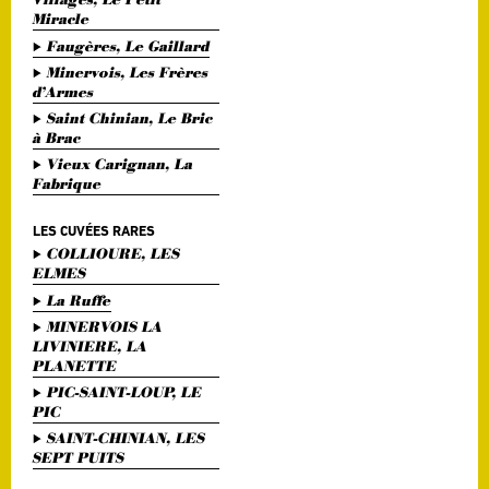
Miracle
Faugères, Le Gaillard
Minervois, Les Frères
d’Armes
Saint Chinian, Le Bric
à Brac
Vieux Carignan, La
Fabrique
LES CUVÉES RARES
COLLIOURE, LES
ELMES
La Ruffe
MINERVOIS LA
LIVINIERE, LA
PLANETTE
PIC-SAINT-LOUP, LE
PIC
SAINT-CHINIAN, LES
SEPT PUITS