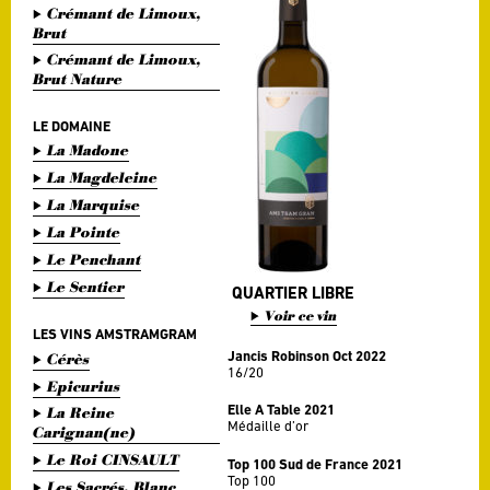
Crémant de Limoux,
Brut
Crémant de Limoux,
Brut Nature
LE DOMAINE
La Madone
La Magdeleine
La Marquise
La Pointe
Le Penchant
Le Sentier
QUARTIER LIBRE
Voir ce vin
LES VINS AMSTRAMGRAM
Jancis Robinson Oct 2022
Cérès
16/20
Epicurius
Elle A Table 2021
La Reine
Médaille d’or
Carignan(ne)
Le Roi CINSAULT
Top 100 Sud de France 2021
Top 100
Les Sacrés, Blanc