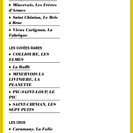
Minervois, Les Frères
d’Armes
Saint Chinian, Le Bric
à Brac
Vieux Carignan, La
Fabrique
LES CUVÉES RARES
COLLIOURE, LES
ELMES
La Ruffe
MINERVOIS LA
LIVINIERE, LA
PLANETTE
PIC-SAINT-LOUP, LE
PIC
SAINT-CHINIAN, LES
SEPT PUITS
LES CRUS
Caramany, La Folie