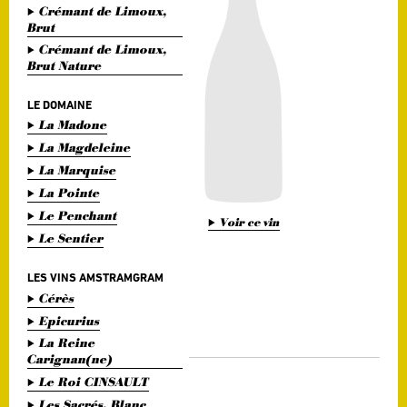
Crémant de Limoux,
Brut
Crémant de Limoux,
Brut Nature
LE DOMAINE
La Madone
La Magdeleine
La Marquise
La Pointe
Le Penchant
Voir ce vin
Le Sentier
LES VINS AMSTRAMGRAM
Cérès
Epicurius
La Reine
Carignan(ne)
Le Roi CINSAULT
Les Sacrés, Blanc