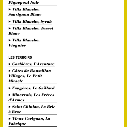
Piquepoul Noir
Villa Blanche,
Sauvignon Blanc
Villa Blanche, Syrah
Villa Blanche, Terret
Blanc
Villa Blanche,
Viognier
LES TERROIRS
Corbières, L'Aventure
Côtes du Roussillon
Villages, Le Petit
Miracle
Faugères, Le Gaillard
Minervois, Les Frères
d’Armes
Saint Chinian, Le Bric
à Brac
Vieux Carignan, La
Fabrique